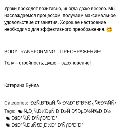
Уроки проходят позитивно, иногда даже весело. Мы
наслаждаемся процессом, получаем максимальное
удовольствие от занятия. Хорошее настроение
необходимо для эффективного преображения.
BODYTRANSFORMING – ПРЕОБРАЖЕНИЕ!
Телу – стройность, душе – вдохновение!
Катерина Буйда
Categories:
ÐžÑ‚Ð²ÐµÑ‚Ñ‹ Ð½Ð° Ð²Ð¾Ð¿Ñ€Ð¾ÑÑ‹
Tags:
Ñ„Ð¸Ñ‚Ð½ÐµÑ Ð´Ð»Ñ Ð¶ÐµÐ½Ñ‰Ð¸Ð½
ÐšÐ°Ñ‚Ñ Ð‘ÑƒÐ¹Ð´Ð°
ÐšÐ°Ñ‚ÐµÑ€Ð¸Ð½Ð° Ð‘ÑƒÐ¹Ð´Ð°