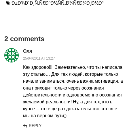
Ð±Ð¾Ð´Ð¸Ñ‚Ñ€Ð°Ð½ÑÑ„Ð¾Ñ€Ð¼Ð¸Ð½Ð³
2 comments
Оля
25/04/2011 AT 13:27
Как здорово!!!! Замечательно, что ты написала
эту статью… Для тех людей, которые только
начали заниматься, очень важна мотивация, а
она приходит только через осознания
действительности и одновременно осознания
желаемой реальности! Ну, а для тех, кто в
курсе – это еще раз доказательство, что все
мы на верном пути;)
REPLY