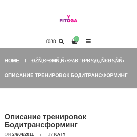
0
HOME
ÐŽÑ‚Ð²ÐΜÑ‚Ñ‹ Ð½Ð° Ð²Ð¾Ð¿Ñ€Ð¾ÑÑ‹
ОПИСАНИЕ ТРЕНИРОВОК БОДИТРАНСФОРМИНГ
Описание тренировок
Бодитрансформинг
ON
24/04/2011
BY
KATY