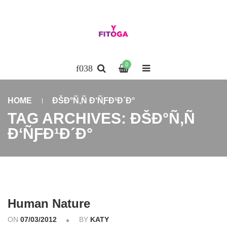
0
HOME
ÐŠÐ°Ñ‚Ñ Ð‘ÑƑÐ¹Ð´Ð°
TAG ARCHIVES: ÐŠÐ°Ñ‚Ñ
Ð‘ÑƑÐ¹Ð´Ð°
Human Nature
ON
07/03/2012
BY
KATY