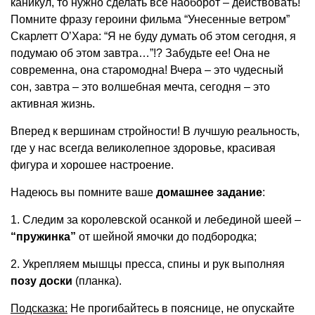
каникул, то нужно сделать все наоборот – действовать!
Помните фразу героини фильма “Унесенные ветром”
Скарлетт О’Хара: “Я не буду думать об этом сегодня, я
подумаю об этом завтра…”!? Забудьте ее! Она не
современна, она старомодна! Вчера – это чудесный
сон, завтра – это волшебная мечта, сегодня – это
активная жизнь.
Вперед к вершинам стройности! В лучшую реальность,
где у нас всегда великолепное здоровье, красивая
фигура и хорошее настроение.
Надеюсь вы помните ваше
домашнее задание
:
1. Следим за королевской осанкой и лебединой шеей –
“пружинка”
от шейной ямочки до подбородка;
2. Укрепляем мышцы пресса, спины и рук выполняя
позу доски
(планка).
Подсказка:
Не прогибайтесь в пояснице, не опускайте