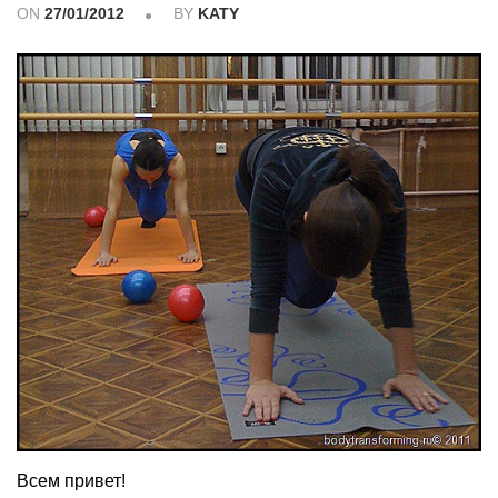
ON
27/01/2012
BY
KATY
Всем привет!