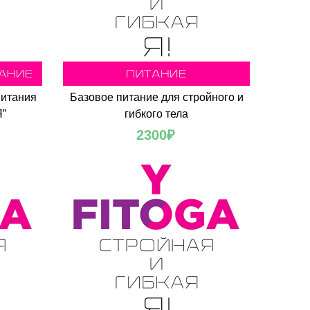
питания
Базовое питание для стройного и
Я”
гибкого тела
2300
₽