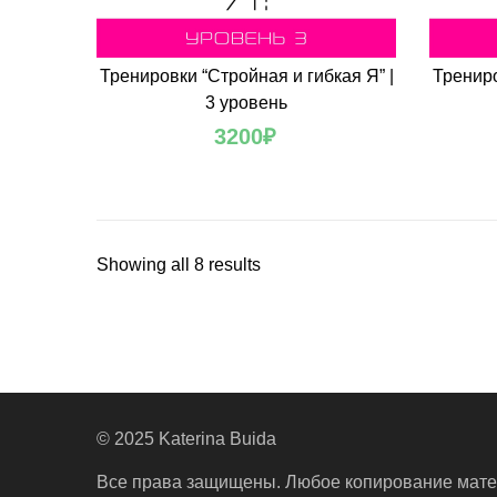
Тренировки “Стройная и гибкая Я” |
Трениро
3 уровень
3200
₽
Sorted
Showing all 8 results
by
latest
© 2025 Katerina Buida
Все права защищены. Любое копирование мате