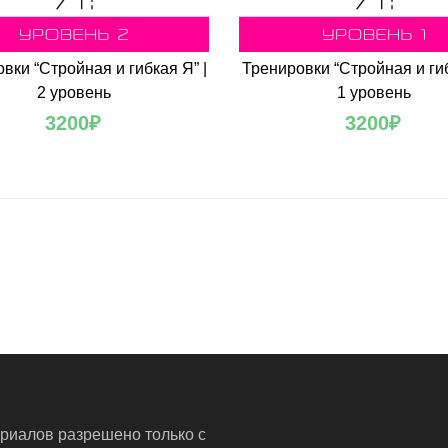
вки “Стройная и гибкая Я” |
Тренировки “Стройная и гиб
2 уровень
1 уровень
3200
₽
3200
₽
риалов разрешено только с