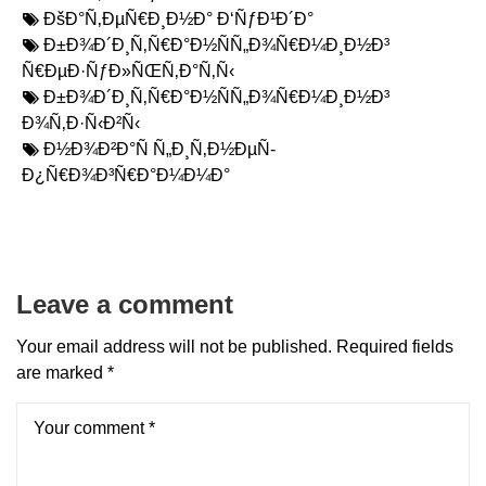
ÐšÐ°Ñ‚ÐµÑ€Ð¸Ð½Ð° Ð‘ÑƒÐ¹Ð´Ð°
Ð±Ð¾Ð´Ð¸Ñ‚Ñ€Ð°Ð½ÑÑ„Ð¾Ñ€Ð¼Ð¸Ð½Ð³
Ñ€ÐµÐ·ÑƒÐ»ÑŒÑ‚Ð°Ñ‚Ñ‹
Ð±Ð¾Ð´Ð¸Ñ‚Ñ€Ð°Ð½ÑÑ„Ð¾Ñ€Ð¼Ð¸Ð½Ð³
Ð¾Ñ‚Ð·Ñ‹Ð²Ñ‹
Ð½Ð¾Ð²Ð°Ñ Ñ„Ð¸Ñ‚Ð½ÐµÑ-
Ð¿Ñ€Ð¾Ð³Ñ€Ð°Ð¼Ð¼Ð°
Leave a comment
Your email address will not be published.
Required fields
are marked
*