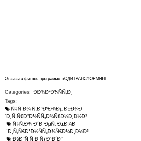
Отзывы о фитнес-программе БОДИТРАНСФОРМИНГ
Categories:
ÐÐ¾Ð²Ð¾ÑÑ‚Ð¸
Tags:
Ñ‡Ñ‚Ð¾ Ñ‚Ð°ÐºÐ¾Ðµ Ð±Ð¾Ð
´Ð¸Ñ‚Ñ€Ð°Ð½ÑÑ„Ð¾Ñ€Ð¼Ð¸Ð½Ð³
Ñ‡Ñ‚Ð¾ Ð´Ð°ÐµÑ‚ Ð±Ð¾Ð
´Ð¸Ñ‚Ñ€Ð°Ð½ÑÑ„Ð¾Ñ€Ð¼Ð¸Ð½Ð³
ÐšÐ°Ñ‚Ñ Ð‘ÑƒÐ¹Ð´Ð°