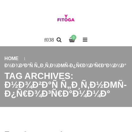
0
HOME
Ð½Ð¾Ð²Ð°Ñ Ñ„Ð¸Ñ‚Ð½ÐΜÑ-Ð¿Ñ€Ð¾Ð³Ñ€Ð°Ð¼Ð¼Ð°
TAG ARCHIVES:
Ð½Ð¾Ð²Ð°Ñ Ñ„Ð¸Ñ‚Ð½ÐΜÑ-
Ð¿Ñ€Ð¾Ð³Ñ€Ð°Ð¼Ð¼Ð°