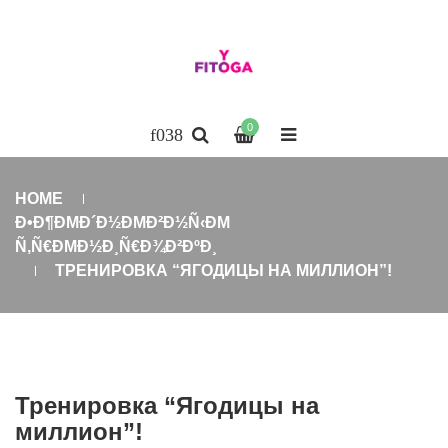
0
HOME
Ð•Ð¶ÐΜÐ´Ð½ÐΜÐ²Ð½Ñ‹ÐΜ
Ñ‚Ñ€ÐΜÐ½Ð¸Ñ€Ð¾Ð²ÐºÐ¸
ТРЕНИРОВКА “ЯГОДИЦЫ НА МИЛЛИОН”!
Тренировка “Ягодицы на
миллион”!