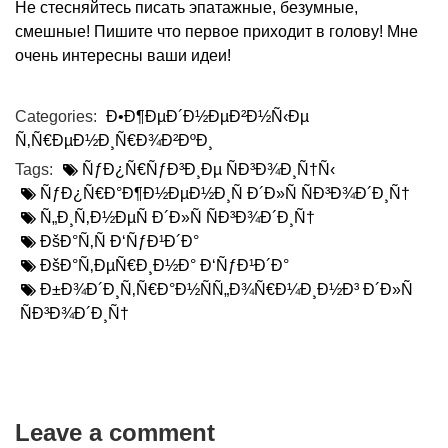
Не стесняйтесь писать эпатажные, безумные,
смешные! Пишите что первое приходит в голову! Мне
очень интересны ваши идеи!
Categories:
Ð•Ð¶ÐµÐ´Ð½ÐµÐ²Ð½Ñ‹Ðµ
Ñ‚Ñ€ÐµÐ½Ð¸Ñ€Ð¾Ð²ÐºÐ¸
Tags:
ÑƒÐ¿Ñ€ÑƒÐ³Ð¸Ðµ ÑÐ³Ð¾Ð¸Ñ†Ñ‹
ÑƒÐ¿Ñ€Ð°Ð¶Ð½ÐµÐ½Ð¸Ñ Ð´Ð»Ñ ÑÐ³Ð¾Ð´Ð¸Ñ†
Ñ„Ð¸Ñ‚Ð½ÐµÑ Ð´Ð»Ñ ÑÐ³Ð¾Ð´Ð¸Ñ†
ÐšÐ°Ñ‚Ñ Ð‘ÑƒÐ¹Ð´Ð°
ÐšÐ°Ñ‚ÐµÑ€Ð¸Ð½Ð° Ð‘ÑƒÐ¹Ð´Ð°
Ð±Ð¾Ð´Ð¸Ñ‚Ñ€Ð°Ð½ÑÑ„Ð¾Ñ€Ð¼Ð¸Ð½Ð³ Ð´Ð»Ñ
ÑÐ³Ð¾Ð´Ð¸Ñ†
Leave a comment