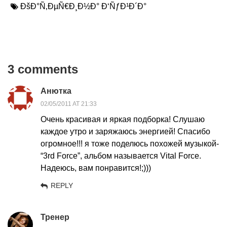
ÐšÐ°Ñ‚ÐµÑ€Ð¸Ð½Ð° Ð‘ÑƒÐ¹Ð´Ð°
3 comments
Анютка
02/05/2011 AT 21:33
Очень красивая и яркая подборка! Слушаю
каждое утро и заряжаюсь энергией! Спасибо
огромное!!! я тоже поделюсь похожей музыкой-
“3rd Force”, альбом называется Vital Force.
Надеюсь, вам понравится!;)))
REPLY
Тренер