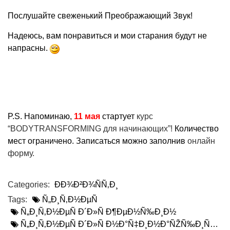
Послушайте свеженький Преображающий Звук!
Надеюсь, вам понравиться и мои старания будут не
напрасны.
P.S. Напоминаю,
11 мая
стартует
курс
“BODYTRANSFORMING для начинающих”!
Количество
мест ограничено. Записаться можно заполнив
онлайн
форму.
Categories:
ÐÐ¾Ð²Ð¾ÑÑ‚Ð¸
Tags:
Ñ„Ð¸Ñ‚Ð½ÐµÑ
Ñ„Ð¸Ñ‚Ð½ÐµÑ Ð´Ð»Ñ Ð¶ÐµÐ½Ñ‰Ð¸Ð½
Ñ„Ð¸Ñ‚Ð½ÐµÑ Ð´Ð»Ñ Ð½Ð°Ñ‡Ð¸Ð½Ð°ÑŽÑ‰Ð¸Ñ…