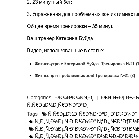
2. 23 минутный бег;
3. Упражнения для проблемных зон из гимнаст
Общее время тренировки – 35 минут.
Ваш тренер Катерина Буйда
Видео, использованные в статье:
Фитнес-утро с Катериной Буйда. Тренировка №21 (1
Фитнес для проблемных зон! Тренировка №21 (2)
Categories:
ÐÐ¾Ð²Ð¾ÑÑ‚Ð¸
Ð£Ñ‚Ñ€ÐµÐ½Ð½Ñ
Ñ‚Ñ€ÐµÐ½Ð¸Ñ€Ð¾Ð²ÐºÐ¸
Tags:
Ñ‚Ñ€ÐµÐ½Ð¸Ñ€Ð¾Ð²ÐºÐ¸ Ð´Ð¾Ð¼Ð°
Ñ„Ð¸Ñ‚Ð½ÐµÑ Ð´Ð¾Ð¼Ð° ÑƒÐ¿Ñ€Ð°Ð¶Ð½
Ñ„Ð¸Ñ‚Ð½ÐµÑ Ð´Ð¾Ð¼Ð° ÑƒÐ¿Ñ€Ð°Ð¶Ð½Ð
Ñ„Ð¸Ñ‚Ð½ÐµÑ Ð´Ð¾Ð¼Ð° Ð¾Ð½Ð»Ð°Ð¹Ð½