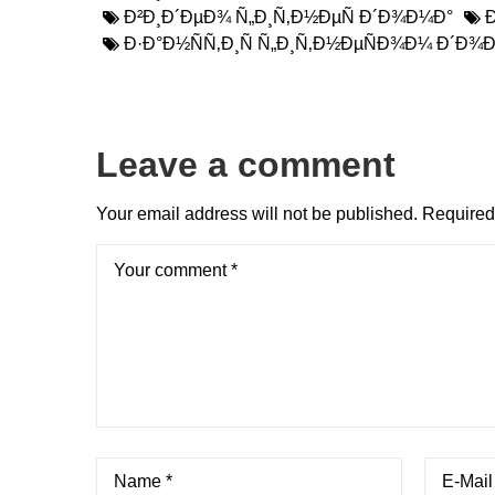
Ð²Ð¸Ð´ÐµÐ¾ Ñ„Ð¸Ñ‚Ð½ÐµÑ Ð´Ð¾Ð¼Ð°
Ð·Ð°Ð½ÑÑ‚Ð¸Ñ Ñ„Ð¸Ñ‚Ð½ÐµÑÐ¾Ð¼ Ð´Ð¾
Leave a comment
Your email address will not be published.
Required 