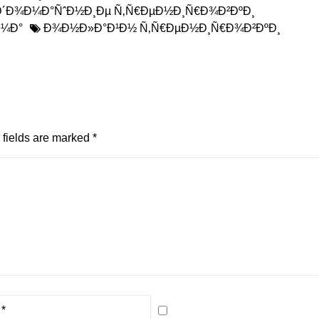
Ð´Ð¾Ð¼Ð°ÑˆÐ½Ð¸Ðµ Ñ‚Ñ€ÐµÐ½Ð¸Ñ€Ð¾Ð²ÐºÐ¸
Ð¼Ð°
Ð¾Ð½Ð»Ð°Ð¹Ð½ Ñ‚Ñ€ÐµÐ½Ð¸Ñ€Ð¾Ð²ÐºÐ¸
fields are marked
*