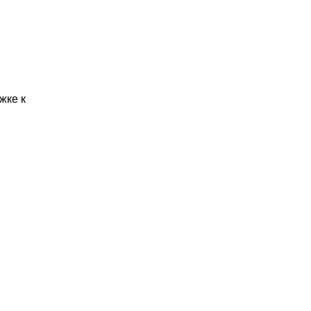
жке к