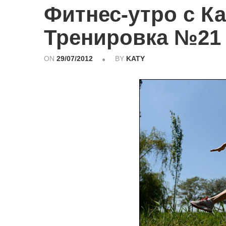
Фитнес-утро с К
Тренировка №21
ON
29/07/2012
BY
KATY