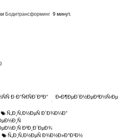
ики
Бодитрансформинг
9 минут.
)
Ñ Ð·Ð°Ñ€ÑÐ´ÐºÐ°
Ð•Ð¶ÐµÐ´Ð½ÐµÐ²Ð½Ñ‹Ðµ
Ñ„Ð¸Ñ‚Ð½ÐµÑ Ð´Ð¾Ð¼Ð°
ÐµÐ½Ð¸Ñ
µÐ½Ð¸Ñ Ð²Ð¸Ð´ÐµÐ¾
Ñ„Ð¸Ñ‚Ð½ÐµÑ Ð¾Ð½Ð»Ð°Ð¹Ð½