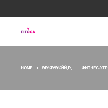
HOME
ÐÐ¾Ð²Ð¾ÑÑ‚Ð¸
ФИТНЕС-УТР