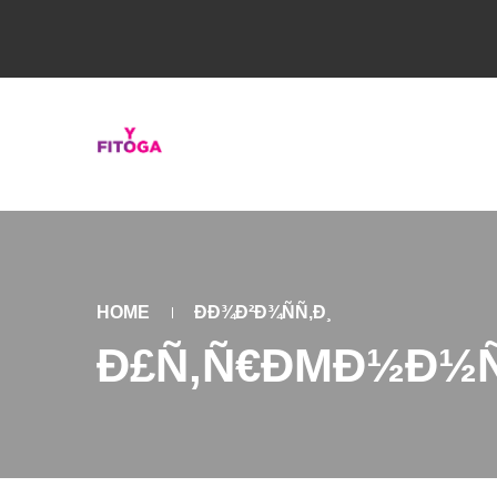
HOME
ÐÐ¾Ð²Ð¾ÑÑ‚Ð¸
Ð£Ñ‚Ñ€ÐΜÐ½Ð½ÑÑ