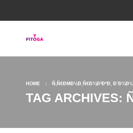
HOME
Ñ‚Ñ€ÐΜÐ½Ð¸Ñ€Ð¾Ð²ÐºÐ¸ Ð´Ð¾Ð¼
TAG ARCHIVES: 