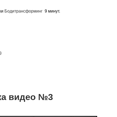
ики
Бодитрансформинг
9 минут.
)
ка видео №3