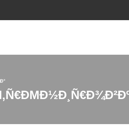
Ð°
Ñ‚Ñ€ÐΜÐ½Ð¸Ñ€Ð¾Ð²Ð