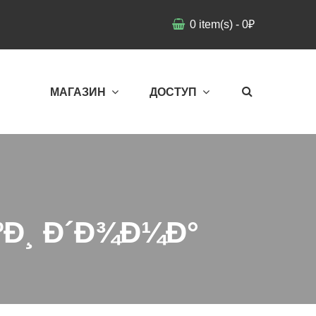
0
item(s)
-
0
₽
МАГАЗИН
ДОСТУП
ºÐ¸ Ð´Ð¾Ð¼Ð°