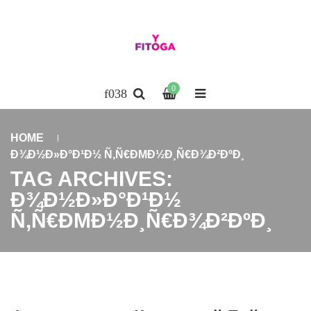
0
HOME
Ð¾Ð½Ð»Ð°Ð¹Ð½ Ñ‚Ñ€ÐΜÐ½Ð¸Ñ€Ð¾Ð²ÐºÐ¸
TAG ARCHIVES:
Ð¾Ð½Ð»Ð°Ð¹Ð½
Ñ‚Ñ€ÐΜÐ½Ð¸Ñ€Ð¾Ð²ÐºÐ¸