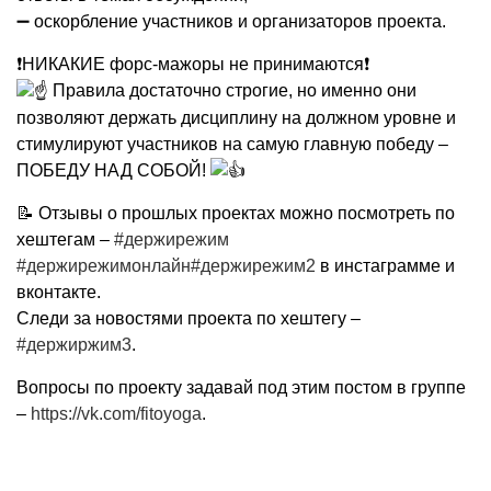
➖ оскорбление участников и организаторов проекта.
❗НИКАКИЕ форс-мажоры не принимаются❗
Правила достаточно строгие, но именно они
позволяют держать дисциплину на должном уровне и
стимулируют участников на самую главную победу –
ПОБЕДУ НАД СОБОЙ!
📝 Отзывы о прошлых проектах можно посмотреть по
хештегам –
#держирежим
#держирежимонлайн
#держирежим2
в инстаграмме и
вконтакте.
Следи за новостями проекта по хештегу –
#держиржим3
.
Вопросы по проекту задавай под этим постом в группе
–
https://vk.com/fitoyoga
.