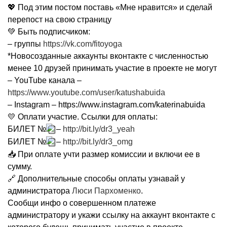
💖 Под этим постом поставь «Мне нравится» и сделай
перепост на свою страницу
💚 Быть подписчиком:
– группы
https://vk.com/fitoyoga
*Новосозданные аккаунты вконтакте с численностью
менее 10 друзей принимать участие в проекте не могут
– YouTube канала –
https://www.youtube.com/user/katushabuida
– Instagram – https://www.instagram.com/katerinabuida
💛 Оплати участие. Ссылки для оплаты:
БИЛЕТ №
–
http://bit.ly/dr3_yeah
БИЛЕТ №
–
http://bit.ly/dr3_omg
📥 При оплате учти размер комиссии и включи ее в
сумму.
🔗 Дополнительные способы оплаты узнавай у
администратора
Люси Пархоменко
.
Сообщи инфо о совершенном платеже
администратору и укажи ссылку на аккаунт вконтакте с