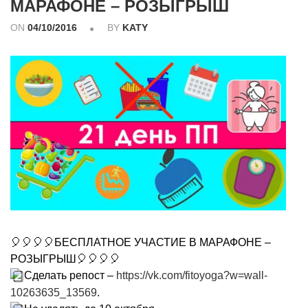
МАРАФОНЕ – РОЗЫГРЫШ
ON
04/10/2016
BY
KATY
🎈🎈🎈🎈БЕСПЛАТНОЕ УЧАСТИЕ В МАРАФОНЕ –
РОЗЫГРЫШ🎈🎈🎈🎈
Сделать репост –
https://vk.com/fitoyoga?w=wall-
10263635_13569
.