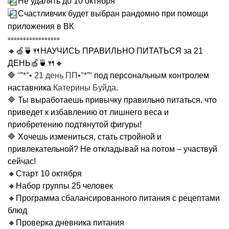
Не удалять до 10 октября
Счастливчик будет выбран рандомно при помощи
приложения в ВК
▫▫▫▫▫▫▫▫▫▫▫▫▫▫▫▫▫
🔸🍏🍵🍴НАУЧИСЬ ПРАВИЛЬНО ПИТАТЬСЯ за 21
ДЕНЬ🍏🍵🍴🔸
🔷
˜”*°• 21 день ПП•°*”˜
под персональным контролем
наставника
Катерины Буйда
.
🔷 Ты выработаешь привычку правильно питаться, что
приведет к избавлению от лишнего веса и
приобретению подтянутой фигуры!
🔷 Хочешь измениться, стать стройной и
привлекательной? Не откладывай на потом – участвуй
сейчас!
🔸Старт 10 октября
🔸Набор группы 25 человек
🔸Программа сбалансированного питания с рецептами
блюд
🔸Проверка дневника питания