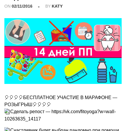
ON
02/11/2016
BY
KATY
🎈🎈🎈🎈БЕСПЛАТНОЕ УЧАСТИЕ В МАРАФОНЕ —
РОЗЫГРЫШ🎈🎈🎈🎈
Сделать репост — https://vk.com/fitoyoga?w=wall-
10263635_14117
Счастливчик будет выбран рандомно при помощи