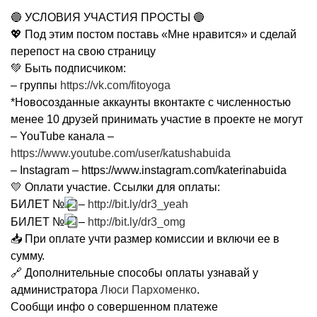
🔵 УСЛОВИЯ УЧАСТИЯ ПРОСТЫ 🔵
💖 Под этим постом поставь «Мне нравится» и сделай
перепост на свою страницу
💚 Быть подписчиком:
– группы
https://vk.com/fitoyoga
*Новосозданные аккаунты вконтакте с численностью
менее 10 друзей принимать участие в проекте не могут
– YouTube канала –
https://www.youtube.com/user/katushabuida
– Instagram – https://www.instagram.com/katerinabuida
💛 Оплати участие. Ссылки для оплаты:
БИЛЕТ №
–
http://bit.ly/dr3_yeah
БИЛЕТ №
–
http://bit.ly/dr3_omg
📥 При оплате учти размер комиссии и включи ее в
сумму.
🔗 Дополнительные способы оплаты узнавай у
администратора
Люси Пархоменко
.
Сообщи инфо о совершенном платеже