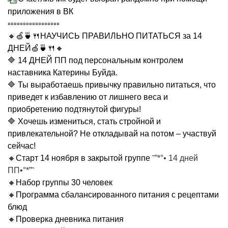
приложения в ВК
▫▫▫▫▫▫▫▫▫▫▫▫▫▫▫▫▫
🔸🍏🍵🍴НАУЧИСЬ ПРАВИЛЬНО ПИТАТЬСЯ за 14
ДНЕЙ🍏🍵🍴🔸
🔷 14 ДНЕЙ ПП под персональным контролем
наставника Катерины Буйда.
🔷 Ты выработаешь привычку правильно питаться, что
приведет к избавлению от лишнего веса и
приобретению подтянутой фигуры!
🔷 Хочешь измениться, стать стройной и
привлекательной? Не откладывай на потом – участвуй
сейчас!
🔸Старт 14 ноября в закрытой группе
˜”*°• 14 дней
ПП•°*”˜
🔸Набор группы 30 человек
🔸Программа сбалансированного питания с рецептами
блюд
🔸Проверка дневника питания