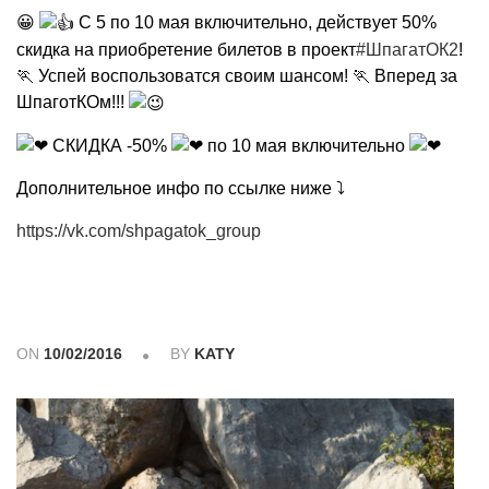
😀
С 5 по 10 мая включительно, действует 50%
скидка на приобретение билетов в проект
#ШпагатОК2
!
🏃 Успей воспользоватся своим шансом! 🏃 Вперед за
ШпаготКОм!!!
СКИДКА -50%
по 10 мая включительно
Дополнительное инфо по ссылке ниже ⤵
https://vk.com/shpagatok_group
ON
10/02/2016
BY
KATY