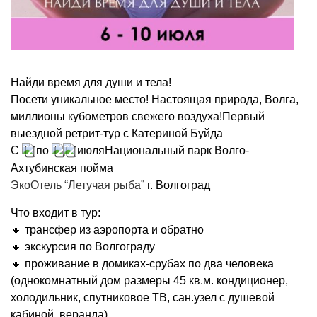
Найди время для души и тела!
Посети уникальное место! Настоящая природа, Волга,
миллионы кубометров свежего воздуха!Первый
выездной ретрит-тур с Катериной Буйда
С
по
июляНациональный парк Волго-
Ахтубинская пойма
ЭкоОтель “Летучая рыба”
г. Волгоград
Что входит в тур:
🔸 трансфер из аэропорта и обратно
🔸 экскурсия по Волгограду
🔸 проживание в домиках-срубах по два человека
(однокомнатный дом размеры 45 кв.м. кондиционер,
холодильник, спутниковое ТВ, сан.узел с душевой
кабиной, веранда)