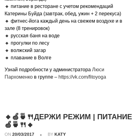
🔸 питание в ресторане с учетом рекомендаций
Катерины Буйда (завтрак, обед, ужин + 2 перекуса)
🔸 фитнес-йога каждый день на свежем воздухе и в
зале (8 тренировок)
🔸 русская баня на воде
🔸 прогулки по лесу
🔸 волжский загар
🔸 плавание в Волге
Узнай подробности у администратора
Люси
Пархоменко
в группе –
https://vk.com/fitoyoga
🔸🍏🍵🍴ДЕРЖИ РЕЖИМ | ПИТАНИЕ
🍏🍵🍴🔸
ON
20/03/2017
BY
KATY