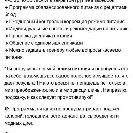
🏁
С 23 по 31 ИЮЛЯ в закрытой группе в facebook
🔸
Программа сбалансированного питания с рецептами
блюд
🔸
Ежедневный контроль и коррекция режима питания
🔸
Индивидуальные советы и рекомендации по питанию
🔸
Проверка дневника питания
🔸
Общение с единомышленниками
🔸
Можно задавать тренеру любые вопросы касаемо
питания
“Ты погрузишься в мой режим питания и опробуешь его
на себе, возьмешь все самое полезное и лучшее то, что
дает результат! На это время ты попадешь не только в
мир преображения, но и в мир дисциплины. Направлю,
подскажу, и как следует промотивирую!”
🚫
Программа питания не предусматривает подсчет
калорий, голодания, вегетарианства, сыроедения и
модных диет.