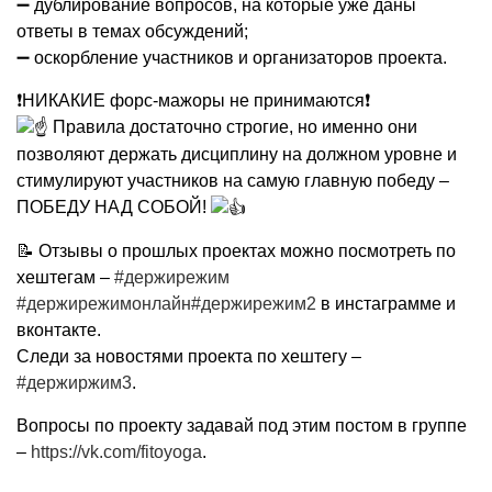
➖ дублирование вопросов, на которые уже даны
ответы в темах обсуждений;
➖ оскорбление участников и организаторов проекта.
❗НИКАКИЕ форс-мажоры не принимаются❗
Правила достаточно строгие, но именно они
позволяют держать дисциплину на должном уровне и
стимулируют участников на самую главную победу –
ПОБЕДУ НАД СОБОЙ!
📝 Отзывы о прошлых проектах можно посмотреть по
хештегам –
#держирежим
#держирежимонлайн
#держирежим2
в инстаграмме и
вконтакте.
Следи за новостями проекта по хештегу –
#держиржим3
.
Вопросы по проекту задавай под этим постом в группе
–
https://vk.com/fitoyoga
.