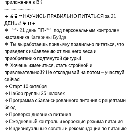
приложения в ВК
▫▫▫▫▫▫▫▫▫▫▫▫▫▫▫▫▫
🔸🍏🍵🍴НАУЧИСЬ ПРАВИЛЬНО ПИТАТЬСЯ за 21
ДЕНЬ🍏🍵🍴🔸
🔷
˜”*°• 21 день ПП•°*”˜
под персональным контролем
наставника
Катерины Буйда
.
🔷 Ты выработаешь привычку правильно питаться, что
приведет к избавлению от лишнего веса и
приобретению подтянутой фигуры!
🔷 Хочешь измениться, стать стройной и
привлекательной? Не откладывай на потом – участвуй
сейчас!
🔸Старт 10 октября
🔸Набор группы 25 человек
🔸Программа сбалансированного питания с рецептами
блюд
🔸Проверка дневника питания
🔸Ежедневный контроль и коррекция режима питания
🔸Индивидуальные советы и рекомендации по питанию