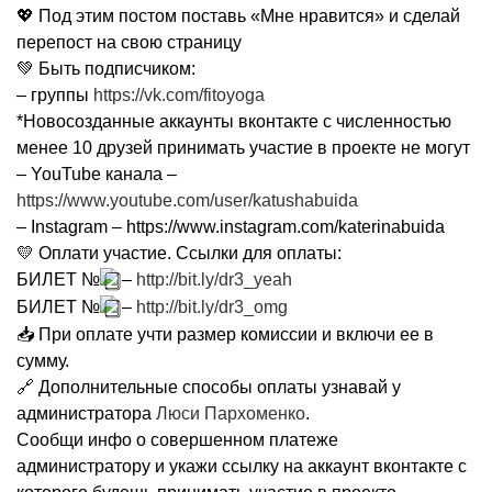
💖 Под этим постом поставь «Мне нравится» и сделай
перепост на свою страницу
💚 Быть подписчиком:
– группы
https://vk.com/fitoyoga
*Новосозданные аккаунты вконтакте с численностью
менее 10 друзей принимать участие в проекте не могут
– YouTube канала –
https://www.youtube.com/user/katushabuida
– Instagram – https://www.instagram.com/katerinabuida
💛 Оплати участие. Ссылки для оплаты:
БИЛЕТ №
–
http://bit.ly/dr3_yeah
БИЛЕТ №
–
http://bit.ly/dr3_omg
📥 При оплате учти размер комиссии и включи ее в
сумму.
🔗 Дополнительные способы оплаты узнавай у
администратора
Люси Пархоменко
.
Сообщи инфо о совершенном платеже
администратору и укажи ссылку на аккаунт вконтакте с