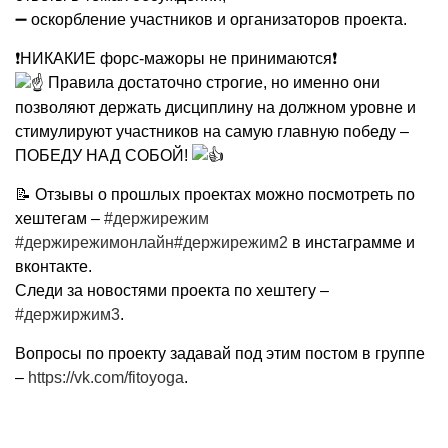
➖ оскорбление участников и организаторов проекта.
❗НИКАКИЕ форс-мажоры не принимаются❗
Правила достаточно строгие, но именно они
позволяют держать дисциплину на должном уровне и
стимулируют участников на самую главную победу –
ПОБЕДУ НАД СОБОЙ!
📝 Отзывы о прошлых проектах можно посмотреть по
хештегам –
#держирежим
#держирежимонлайн
#держирежим2
в инстаграмме и
вконтакте.
Следи за новостями проекта по хештегу –
#держиржим3
.
Вопросы по проекту задавай под этим постом в группе
–
https://vk.com/fitoyoga
.