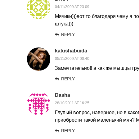
04/11/2009 AT 23:09
Мячики)))вот то благодаря чему я п
штука)))
REPLY
katushabuida
05/11/2009 AT 00:40
Замечтательно!! а как же мышцы гр
REPLY
Dasha
28/10/2011 AT 16:25
Глупый вопрос, наверное, но в как
приобрести такой маленький мяч? М
REPLY