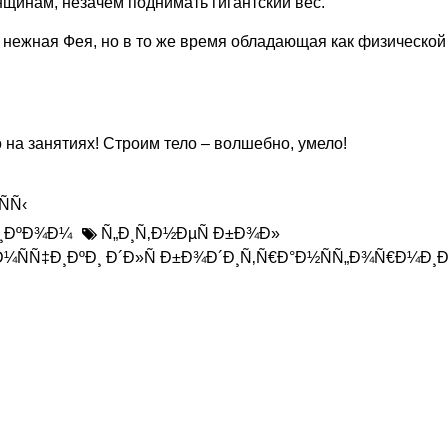
щинам, незачем поднимать гигантский вес.
 нежная Фея, но в то же время обладающая как физической
на занятиях! Строим тело – волшебно, умело!
Ñ‹
Ð¸ÐºÐ¾Ð¼
Ñ„Ð¸Ñ‚Ð½ÐµÑ Ð±Ð¾Ð»
Ð¼ÑÑ‡Ð¸ÐºÐ¸ Ð´Ð»Ñ Ð±Ð¾Ð´Ð¸Ñ‚Ñ€Ð°Ð½ÑÑ„Ð¾Ñ€Ð¼Ð¸