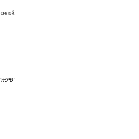
 силой,
Ð½Ð³Ð°