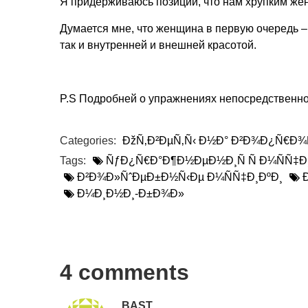
Я придерживаюсь позиции, что нам хрупким жен
Думается мне, что женщина в первую очередь –
так и внутренней и внешней красотой.
P.S Подробней о упражнениях непосредственно 
Categories:
ÐžÑ‚Ð²ÐµÑ‚Ñ‹ Ð½Ð° Ð²Ð¾Ð¿Ñ€Ð¾Ñ
Tags:
ÑƒÐ¿Ñ€Ð°Ð¶Ð½ÐµÐ½Ð¸Ñ Ñ Ð¼ÑÑ‡
Ð²Ð¾Ð»ÑˆÐµÐ±Ð½Ñ‹Ðµ Ð¼ÑÑ‡Ð¸ÐºÐ¸
Ð¼Ð¸Ð½Ð¸-Ð±Ð¾Ð»
4 comments
BAST