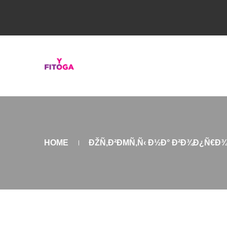
HOME
ÐŽÑ‚Ð²ÐΜÑ‚Ñ‹ Ð½Ð° Ð²Ð¾Ð¿Ñ€Ð¾