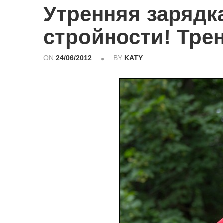
Утренняя зарядк
стройности! Тре
ON
24/06/2012
BY
KATY