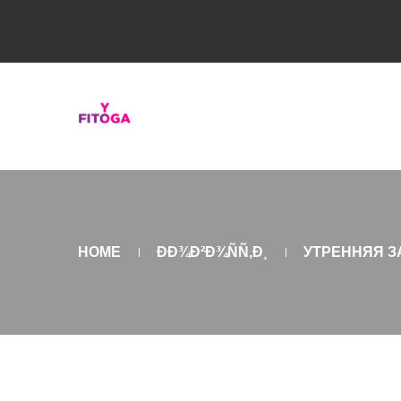
HOME
ÐÐ¾Ð²Ð¾ÑÑ‚Ð¸
УТРЕННЯЯ З