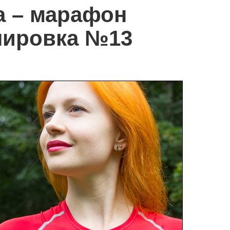
а – марафон
нировка №13