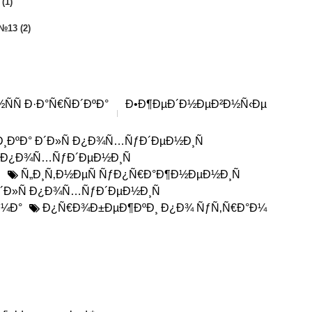
(1)
№13 (2)
Ñ Ð·Ð°Ñ€ÑÐ´ÐºÐ°
Ð•Ð¶ÐµÐ´Ð½ÐµÐ²Ð½Ñ‹Ðµ
Ð¸ÐºÐ° Ð´Ð»Ñ Ð¿Ð¾Ñ…ÑƒÐ´ÐµÐ½Ð¸Ñ
Ñ Ð¿Ð¾Ñ…ÑƒÐ´ÐµÐ½Ð¸Ñ
¸
Ñ„Ð¸Ñ‚Ð½ÐµÑ ÑƒÐ¿Ñ€Ð°Ð¶Ð½ÐµÐ½Ð¸Ñ
 Ð´Ð»Ñ Ð¿Ð¾Ñ…ÑƒÐ´ÐµÐ½Ð¸Ñ
Ð¼Ð°
Ð¿Ñ€Ð¾Ð±ÐµÐ¶ÐºÐ¸ Ð¿Ð¾ ÑƒÑ‚Ñ€Ð°Ð¼