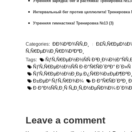
Утренняя зарядка: бег и растяжка! Тренировка №13 
Инт
ервальный бег против целлюлита! Тренировка 
Утренняя гимнастика! Тренировка №13 (3)
Categories:
ÐÐ¾Ð²Ð¾ÑÑ‚Ð¸
Ð£Ñ‚Ñ€ÐµÐ½Ð½Ñ
Ñ‚Ñ€ÐµÐ½Ð¸Ñ€Ð¾Ð²ÐºÐ¸
Tags:
ÑƒÑ‚Ñ€ÐµÐ½Ð½ÑÑ Ð³Ð¸Ð¼Ð½Ð°ÑÑ‚
ÑƒÑ‚Ñ€ÐµÐ½Ð½ÑÑ Ð·Ð°Ñ€ÑÐ´ÐºÐ° Ð´Ð»
ÑƒÑ‚Ñ€ÐµÐ½Ð½Ð¸Ðµ Ð¿Ñ€Ð¾Ð±ÐµÐ¶ÐºÐ
Ð±ÐµÐ³ ÑƒÑ‚Ñ€Ð¾Ð¼
Ð·Ð°Ñ€ÑÐ´ÐºÐ¸
Ð·Ð°Ð½ÑÑ‚Ð¸Ñ Ñ„Ð¸Ñ‚Ð½ÐµÑÐ¾Ð¼ Ð´Ð¾
Leave a comment