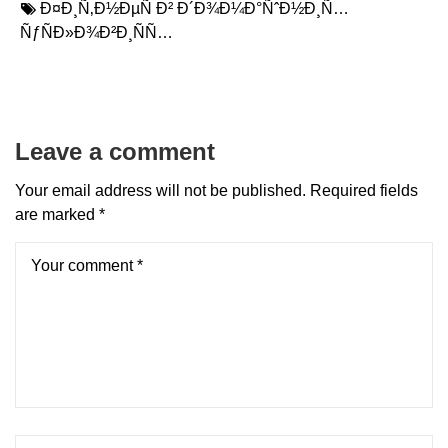
Ð¤Ð¸Ñ‚Ð½ÐµÑ Ð² Ð´Ð¾Ð¼Ð°ÑˆÐ½Ð¸Ñ…
ÑƒÑÐ»Ð¾Ð²Ð¸ÑÑ…
Leave a comment
Your email address will not be published.
Required fields
are marked
*