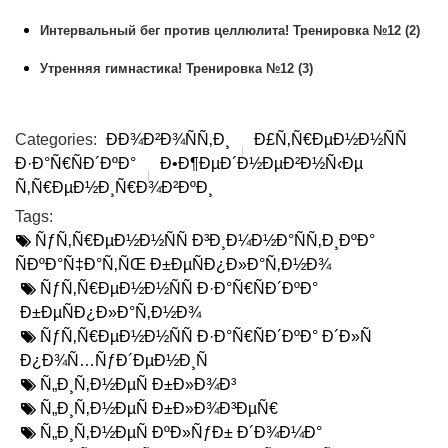
Интервальный бег против целлюлита! Тренировка №12 (2)
Утренняя гимнастика! Тренировка №12 (3)
Categories:
ÐÐ¾Ð²Ð¾ÑÑ‚Ð¸
Ð£Ñ‚Ñ€ÐµÐ½Ð½ÑÑ
Ð·Ð°Ñ€ÑÐ´ÐºÐ°
Ð•Ð¶ÐµÐ´Ð½ÐµÐ²Ð½Ñ‹Ðµ
Ñ‚Ñ€ÐµÐ½Ð¸Ñ€Ð¾Ð²ÐºÐ¸
Tags:
ÑƒÑ‚Ñ€ÐµÐ½Ð½ÑÑ Ð³Ð¸Ð¼Ð½Ð°ÑÑ‚Ð¸ÐºÐ°
ÑÐºÐ°Ñ‡Ð°Ñ‚ÑŒ Ð±ÐµÑÐ¿Ð»Ð°Ñ‚Ð½Ð¾
ÑƒÑ‚Ñ€ÐµÐ½Ð½ÑÑ Ð·Ð°Ñ€ÑÐ´ÐºÐ°
Ð±ÐµÑÐ¿Ð»Ð°Ñ‚Ð½Ð¾
ÑƒÑ‚Ñ€ÐµÐ½Ð½ÑÑ Ð·Ð°Ñ€ÑÐ´ÐºÐ° Ð´Ð»Ñ
Ð¿Ð¾Ñ…ÑƒÐ´ÐµÐ½Ð¸Ñ
Ñ„Ð¸Ñ‚Ð½ÐµÑ Ð±Ð»Ð¾Ð³
Ñ„Ð¸Ñ‚Ð½ÐµÑ Ð±Ð»Ð¾Ð³ÐµÑ€
Ñ„Ð¸Ñ‚Ð½ÐµÑ ÐºÐ»ÑƒÐ± Ð´Ð¾Ð¼Ð°