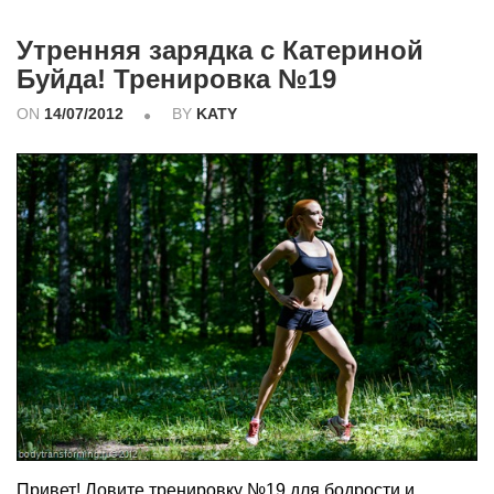
Утренняя зарядка с Катериной
Буйда! Тренировка №19
ON
14/07/2012
BY
KATY
Привет! Ловите тренировку №19 для бодрости и