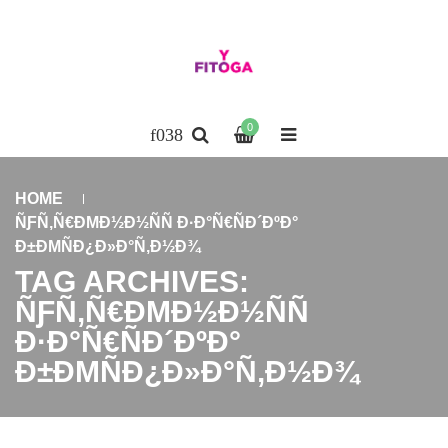
0
HOME
ÑƑÑ‚Ñ€ÐΜÐ½Ð½ÑÑ Ð·Ð°Ñ€ÑÐ´ÐºÐ°
Ð±ÐΜÑÐ¿Ð»Ð°Ñ‚Ð½Ð¾
TAG ARCHIVES:
ÑƑÑ‚Ñ€ÐΜÐ½Ð½ÑÑ
Ð·Ð°Ñ€ÑÐ´ÐºÐ°
Ð±ÐΜÑÐ¿Ð»Ð°Ñ‚Ð½Ð¾