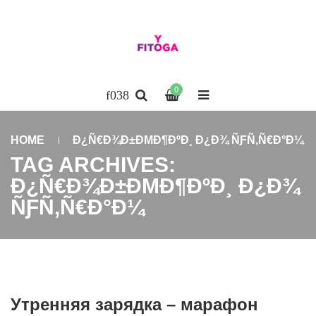
0
HOME
Ð¿Ñ€Ð¾Ð±ÐΜÐ¶ÐºÐ¸ Ð¿Ð¾ ÑƑÑ‚Ñ€Ð°Ð¼
TAG ARCHIVES:
Ð¿Ñ€Ð¾Ð±ÐΜÐ¶ÐºÐ¸ Ð¿Ð¾
ÑƑÑ‚Ñ€Ð°Ð¼
Утренняя зарядка – марафон