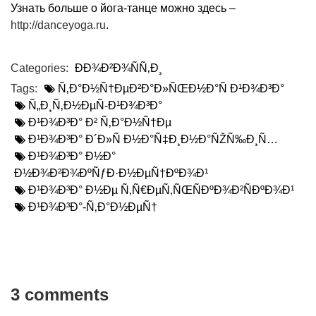
Узнать больше о йога-танце можно здесь –
http://danceyoga.ru
.
Categories:
ÐÐ¾Ð²Ð¾ÑÑ‚Ð¸
Tags:
Ñ‚Ð°Ð½Ñ†ÐµÐ²Ð°Ð»ÑŒÐ½Ð°Ñ Ð¹Ð¾Ð³Ð°
Ñ„Ð¸Ñ‚Ð½ÐµÑ-Ð¹Ð¾Ð³Ð°
Ð¹Ð¾Ð³Ð° Ð² Ñ‚Ð°Ð½Ñ†Ðµ
Ð¹Ð¾Ð³Ð° Ð´Ð»Ñ Ð½Ð°Ñ‡Ð¸Ð½Ð°ÑŽÑ‰Ð¸Ñ…
Ð¹Ð¾Ð³Ð° Ð½Ð°
Ð½Ð¾Ð²Ð¾ÐºÑƒÐ·Ð½ÐµÑ†ÐºÐ¾Ð¹
Ð¹Ð¾Ð³Ð° Ð½Ðµ Ñ‚Ñ€ÐµÑ‚ÑŒÑÐºÐ¾Ð²ÑÐºÐ¾Ð¹
Ð¹Ð¾Ð³Ð°-Ñ‚Ð°Ð½ÐµÑ†
3 comments