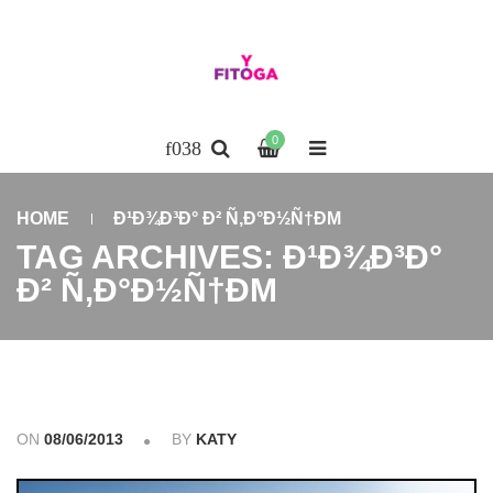
0
HOME
Ð¹Ð¾Ð³Ð° Ð² Ñ‚Ð°Ð½Ñ†ÐΜ
TAG ARCHIVES: Ð¹Ð¾Ð³Ð°
Ð² Ñ‚Ð°Ð½Ñ†ÐΜ
ON
08/06/2013
BY
KATY