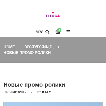
0
HOME
ÐÐ¾Ð²Ð¾ÑÑ‚Ð¸
НОВЫЕ ПРОМО-РОЛИКИ
Новые промо-ролики
ON
20/01/2012
BY
KATY