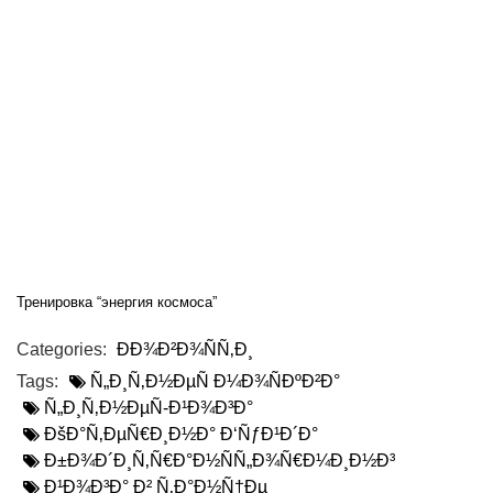
Тренировка “энергия космоса”
Categories:
ÐÐ¾Ð²Ð¾ÑÑ‚Ð¸
Tags:
Ñ„Ð¸Ñ‚Ð½ÐµÑ Ð¼Ð¾ÑÐºÐ²Ð°
Ñ„Ð¸Ñ‚Ð½ÐµÑ-Ð¹Ð¾Ð³Ð°
ÐšÐ°Ñ‚ÐµÑ€Ð¸Ð½Ð° Ð‘ÑƒÐ¹Ð´Ð°
Ð±Ð¾Ð´Ð¸Ñ‚Ñ€Ð°Ð½ÑÑ„Ð¾Ñ€Ð¼Ð¸Ð½Ð³
Ð¹Ð¾Ð³Ð° Ð² Ñ‚Ð°Ð½Ñ†Ðµ