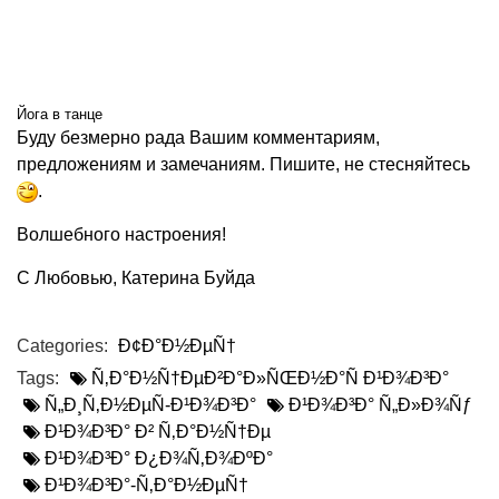
Йога в танце
Буду безмерно рада Вашим комментариям,
предложениям и замечаниям. Пишите, не стесняйтесь
.
Волшебного настроения!
С Любовью, Катерина Буйда
Categories:
Ð¢Ð°Ð½ÐµÑ†
Tags:
Ñ‚Ð°Ð½Ñ†ÐµÐ²Ð°Ð»ÑŒÐ½Ð°Ñ Ð¹Ð¾Ð³Ð°
Ñ„Ð¸Ñ‚Ð½ÐµÑ-Ð¹Ð¾Ð³Ð°
Ð¹Ð¾Ð³Ð° Ñ„Ð»Ð¾Ñƒ
Ð¹Ð¾Ð³Ð° Ð² Ñ‚Ð°Ð½Ñ†Ðµ
Ð¹Ð¾Ð³Ð° Ð¿Ð¾Ñ‚Ð¾ÐºÐ°
Ð¹Ð¾Ð³Ð°-Ñ‚Ð°Ð½ÐµÑ†