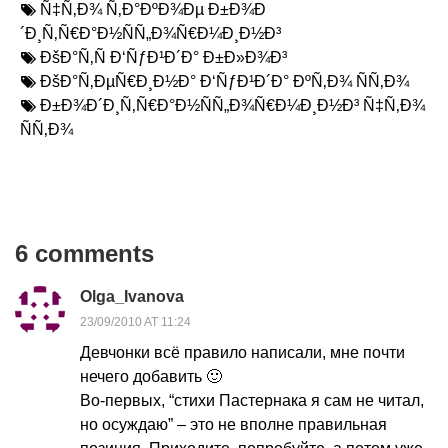
Ñ‡Ñ‚Ð¾ Ñ‚Ð°ÐºÐ¾Ðµ Ð±Ð¾Ð
´Ð¸Ñ‚Ñ€Ð°Ð½ÑÑ„Ð¾Ñ€Ð¼Ð¸Ð½Ð³
ÐšÐ°Ñ‚Ñ Ð‘ÑƒÐ¹Ð´Ð° Ð±Ð»Ð¾Ð³
ÐšÐ°Ñ‚ÐµÑ€Ð¸Ð½Ð° Ð‘ÑƒÐ¹Ð´Ð° ÐºÑ‚Ð¾ ÑÑ‚Ð¾
Ð±Ð¾Ð´Ð¸Ñ‚Ñ€Ð°Ð½ÑÑ„Ð¾Ñ€Ð¼Ð¸Ð½Ð³ Ñ‡Ñ‚Ð¾
ÑÑ‚Ð¾
6 comments
Olga_Ivanova
23/09/2010 AT 11:24
Девчонки всё правило написали, мне почти
нечего добавить 🙂
Во-первых, “стихи Пастернака я сам не читал,
но осуждаю” – это не вполне правильная