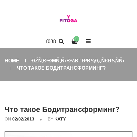
0
HOME
ÐŽÑ‚Ð²ÐΜÑ‚Ñ‹ Ð½Ð° Ð²Ð¾Ð¿Ñ€Ð¾ÑÑ‹
ЧТО ТАКОЕ БОДИТРАНСФОРМИНГ?
Что такое Бодитрансформинг?
ON
02/02/2013
BY
KATY