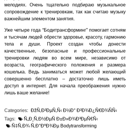
мелодиях. Очень тщательно подбираю музыкальное
сопровождение к тренировкам, так как считаю музыку
важнейшим элементом занятия.
Уже четыре года “Бодитрансформинг” помогает сотням
и тысячам людей обрести здоровье, красоту, гармонию
тела и души. Проект создан чтобы донести
качественные, безопасные и профессиональные
тренировки людям во всем мире, независимо от
возраста, географического положения и размера
кошелька. Ведь заниматься может любой желающий
совершенно бесплатно – достаточно лишь иметь
доступ в интернет. Для начала преображения нужно
лишь ваше желание!
Categories:
ÐžÑ‚Ð²ÐµÑ‚Ñ‹ Ð½Ð° Ð²Ð¾Ð¿Ñ€Ð¾ÑÑ‹
Tags:
Ñ„Ð¸Ñ‚Ð½ÐµÑ Ð±Ð»Ð¾Ð³ÐµÑ€Ñ‹
Ñ‡Ñ‚Ð¾ Ñ‚Ð°ÐºÐ¾Ðµ Bodytransforming