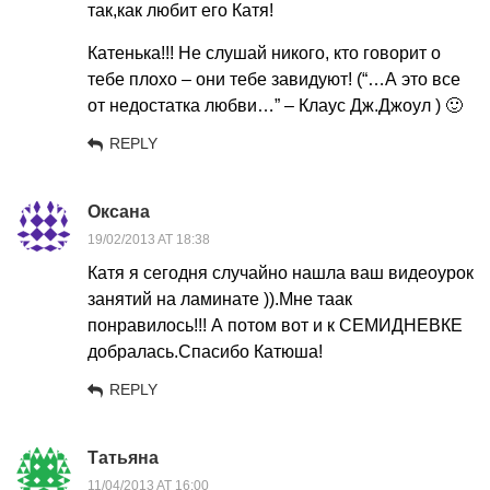
так,как любит его Катя!
Катенька!!! Не слушай никого, кто говорит о
тебе плохо – они тебе завидуют! (“…А это все
от недостатка любви…” – Клаус Дж.Джоул ) 🙂
REPLY
Оксана
19/02/2013 AT 18:38
Катя я сегодня случайно нашла ваш видеоурок
занятий на ламинате )).Мне таак
понравилось!!! А потом вот и к СЕМИДНЕВКЕ
добралась.Спасибо Катюша!
REPLY
Татьяна
11/04/2013 AT 16:00