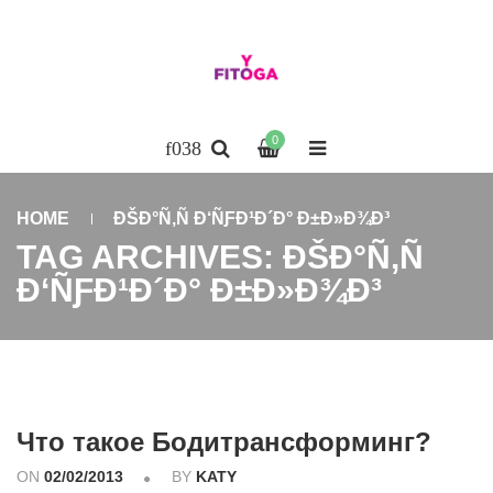
0
HOME
ÐŠÐ°Ñ‚Ñ Ð‘ÑƑÐ¹Ð´Ð° Ð±Ð»Ð¾Ð³
TAG ARCHIVES: ÐŠÐ°Ñ‚Ñ
Ð‘ÑƑÐ¹Ð´Ð° Ð±Ð»Ð¾Ð³
Что такое Бодитрансформинг?
ON
02/02/2013
BY
KATY