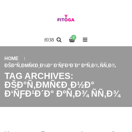
0
HOME
ÐŠÐ°Ñ‚ÐΜÑ€Ð¸Ð½Ð° Ð‘ÑƑÐ¹Ð´Ð° ÐºÑ‚Ð¾ ÑÑ‚Ð¾
TAG ARCHIVES:
ÐŠÐ°Ñ‚ÐΜÑ€Ð¸Ð½Ð°
Ð‘ÑƑÐ¹Ð´Ð° ÐºÑ‚Ð¾ ÑÑ‚Ð¾