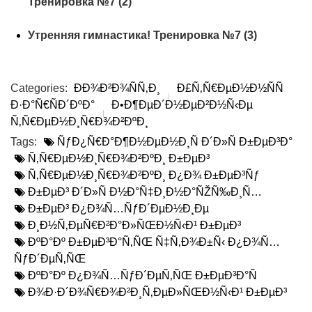
Тренировка №7 (2)
Утренняя гимнастика! Тренировка №7 (3)
Categories:
ÐÐ¾Ð²Ð¾ÑÑ‚Ð¸
Ð£Ñ‚Ñ€ÐµÐ½Ð½ÑÑ
Ð·Ð°Ñ€ÑÐ´ÐºÐ°
Ð•Ð¶ÐµÐ´Ð½ÐµÐ²Ð½Ñ‹Ðµ
Ñ‚Ñ€ÐµÐ½Ð¸Ñ€Ð¾Ð²ÐºÐ¸
Tags:
ÑƒÐ¿Ñ€Ð°Ð¶Ð½ÐµÐ½Ð¸Ñ Ð´Ð»Ñ Ð±ÐµÐ³Ð°
Ñ‚Ñ€ÐµÐ½Ð¸Ñ€Ð¾Ð²ÐºÐ¸ Ð±ÐµÐ³
Ñ‚Ñ€ÐµÐ½Ð¸Ñ€Ð¾Ð²ÐºÐ¸ Ð¿Ð¾ Ð±ÐµÐ³Ñƒ
Ð±ÐµÐ³ Ð´Ð»Ñ Ð½Ð°Ñ‡Ð¸Ð½Ð°ÑŽÑ‰Ð¸Ñ…
Ð±ÐµÐ³ Ð¿Ð¾Ñ…ÑƒÐ´ÐµÐ½Ð¸Ðµ
Ð¸Ð½Ñ‚ÐµÑ€Ð²Ð°Ð»ÑŒÐ½Ñ‹Ð¹ Ð±ÐµÐ³
ÐºÐ°Ðº Ð±ÐµÐ³Ð°Ñ‚ÑŒ Ñ‡Ñ‚Ð¾Ð±Ñ‹ Ð¿Ð¾Ñ…
ÑƒÐ´ÐµÑ‚ÑŒ
ÐºÐ°Ðº Ð¿Ð¾Ñ…ÑƒÐ´ÐµÑ‚ÑŒ Ð±ÐµÐ³Ð°Ñ
Ð¾Ð·Ð´Ð¾Ñ€Ð¾Ð²Ð¸Ñ‚ÐµÐ»ÑŒÐ½Ñ‹Ð¹ Ð±ÐµÐ³