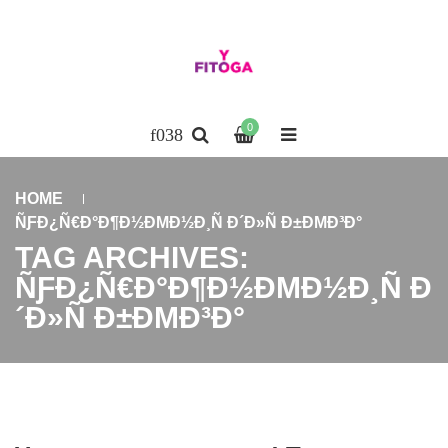
0
HOME
ÑƑÐ¿Ñ€Ð°Ð¶Ð½ÐΜÐ½Ð¸Ñ Ð´Ð»Ñ Ð±ÐΜÐ³Ð°
TAG ARCHIVES:
ÑƑÐ¿Ñ€Ð°Ð¶Ð½ÐΜÐ½Ð¸Ñ Ð
´Ð»Ñ Ð±ÐΜÐ³Ð°