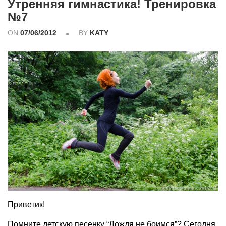
Утренняя гимнастика! Тренировка
№7
ON
07/06/2012
BY
KATY
Приветик!
Помните детскую песенку “Дождя не боимся”? Сегодня