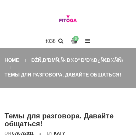
0
HOME
ÐŽÑ‚Ð²ÐΜÑ‚Ñ‹ Ð½Ð° Ð²Ð¾Ð¿Ñ€Ð¾ÑÑ‹
ТЕМЫ ДЛЯ РАЗГОВОРА. ДАВАЙТЕ ОБЩАТЬСЯ!
Темы для разговора. Давайте
общаться!
ON
07/07/2011
BY
KATY