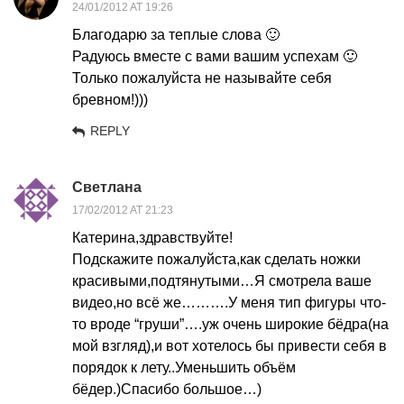
24/01/2012 AT 19:26
Благодарю за теплые слова 🙂
Радуюсь вместе с вами вашим успехам 🙂
Только пожалуйста не называйте себя
бревном!)))
REPLY
Cветлана
17/02/2012 AT 21:23
Катерина,здравствуйте!
Подскажите пожалуйста,как сделать ножки
красивыми,подтянутыми…Я смотрела ваше
видео,но всё же……….У меня тип фигуры что-
то вроде “груши”….уж очень широкие бёдра(на
мой взгляд),и вот хотелось бы привести себя в
порядок к лету..Уменьшить объём
бёдер.)Спасибо большое…)