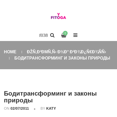
0
HOME
ÐŽÑ‚Ð²ÐΜÑ‚Ñ‹ Ð½Ð° Ð²Ð¾Ð¿Ñ€Ð¾ÑÑ‹
БОДИТРАНСФОРМИНГ И ЗАКОНЫ ПРИРОДЫ
Бодитрансформинг и законы
природы
ON
02/07/2011
BY
KATY