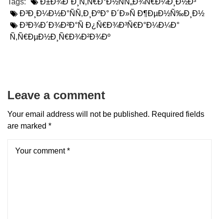
Tags:
Ð±Ð¾Ð´Ð¸Ñ‚Ñ€Ð°Ð½ÑÑ„Ð¾Ñ€Ð¼Ð¸Ð½Ð³
Ð³Ð¸Ð¼Ð½Ð°ÑÑ‚Ð¸ÐºÐ° Ð´Ð»Ñ Ð¶ÐµÐ½Ñ‰Ð¸Ð½
Ð³Ð¾Ð´Ð¾Ð²Ð°Ñ Ð¿Ñ€Ð¾Ð³Ñ€Ð°Ð¼Ð¼Ð°
Ñ‚Ñ€ÐµÐ½Ð¸Ñ€Ð¾Ð²Ð¾Ðº
Leave a comment
Your email address will not be published.
Required fields
are marked
*