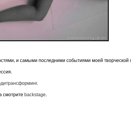
остями, и самыми последними событиями моей творческой 
ссия.
одитрансформинг
.
да смотрите
backstage
.