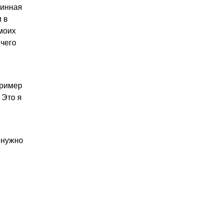
тинная
 в
 моих
ичего
пример
 Это я
 нужно