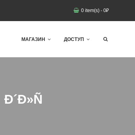
0
item(s)
-
0
₽
МАГАЗИН
ДОСТУП
 Ð´Ð»Ñ