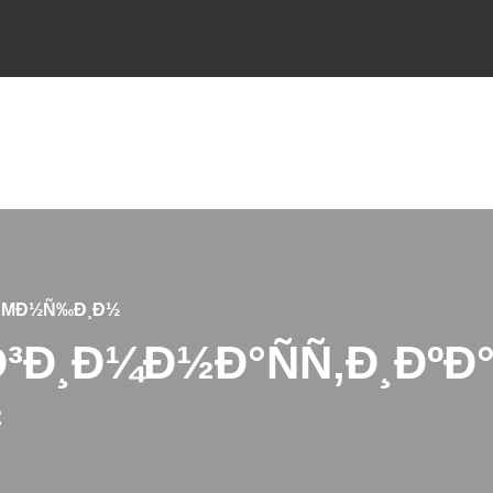
Ð¶ÐΜÐ½Ñ‰Ð¸Ð½
³Ð¸Ð¼Ð½Ð°ÑÑ‚Ð¸ÐºÐ°
½