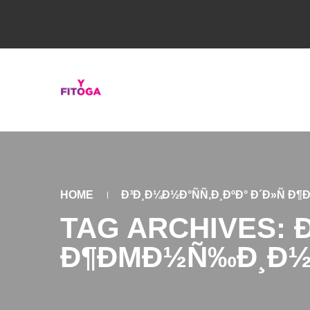
HOME
Ð³Ð¸Ð¼Ð½Ð°ÑÑ‚Ð¸ÐºÐ° Ð´Ð»Ñ 
TAG ARCHIVES: Ð
Ð¶ÐΜÐ½Ñ‰Ð¸Ð