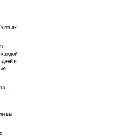
бъятьях
ть –
у каждой
 дней и
ные
та –
сли вы
о