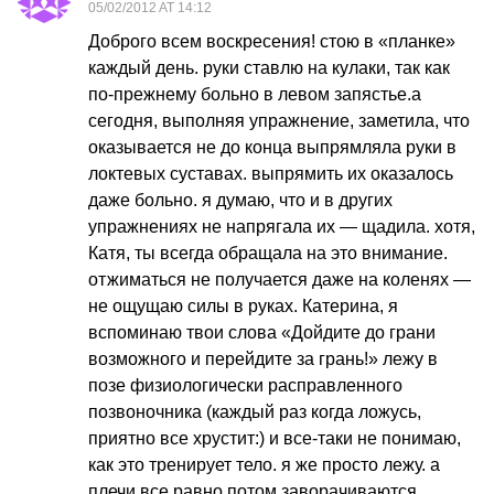
05/02/2012 AT 14:12
Доброго всем воскресения! стою в «планке»
каждый день. руки ставлю на кулаки, так как
по-прежнему больно в левом запястье.а
сегодня, выполняя упражнение, заметила, что
оказывается не до конца выпрямляла руки в
локтевых суставах. выпрямить их оказалось
даже больно. я думаю, что и в других
упражнениях не напрягала их — щадила. хотя,
Катя, ты всегда обращала на это внимание.
отжиматься не получается даже на коленях —
не ощущаю силы в руках. Катерина, я
вспоминаю твои слова «Дойдите до грани
возможного и перейдите за грань!» лежу в
позе физиологически расправленного
позвоночника (каждый раз когда ложусь,
приятно все хрустит:) и все-таки не понимаю,
как это тренирует тело. я же просто лежу. а
плечи все равно потом заворачиваются