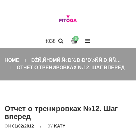
0
HOME
ÐŽÑ‚Ñ‡ÐΜÑ‚Ñ‹ Ð¾ Ð·Ð°Ð½ÑÑ‚Ð¸ÑÑ…
ОТЧЕТ О ТРЕНИРОВКАХ №12. ШАГ ВПЕРЕД
Отчет о тренировках №12. Шаг
вперед
ON
01/02/2012
BY
KATY