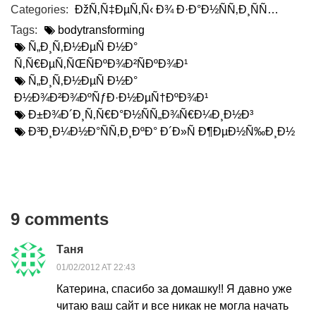
Categories:
ÐžÑ‚Ñ‡ÐµÑ‚Ñ‹ Ð¾ Ð·Ð°Ð½ÑÑ‚Ð¸ÑÑ…
Tags:
bodytransforming
Ñ„Ð¸Ñ‚Ð½ÐµÑ Ð½Ð°
Ñ‚Ñ€ÐµÑ‚ÑŒÑÐºÐ¾Ð²ÑÐºÐ¾Ð¹
Ñ„Ð¸Ñ‚Ð½ÐµÑ Ð½Ð°
Ð½Ð¾Ð²Ð¾ÐºÑƒÐ·Ð½ÐµÑ†ÐºÐ¾Ð¹
Ð±Ð¾Ð´Ð¸Ñ‚Ñ€Ð°Ð½ÑÑ„Ð¾Ñ€Ð¼Ð¸Ð½Ð³
Ð³Ð¸Ð¼Ð½Ð°ÑÑ‚Ð¸ÐºÐ° Ð´Ð»Ñ Ð¶ÐµÐ½Ñ‰Ð¸Ð½
9 comments
Таня
01/02/2012 AT 22:43
Катерина, спасибо за домашку!! Я давно уже
читаю ваш сайт и все никак не могла начать