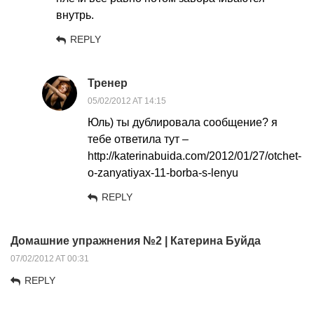
внутрь.
REPLY
Тренер
05/02/2012 AT 14:15
Юль) ты дублировала сообщение? я
тебе ответила тут –
http://katerinabuida.com/2012/01/27/otchet-
o-zanyatiyax-11-borba-s-lenyu
REPLY
Домашние упражнения №2 | Катерина Буйда
07/02/2012 AT 00:31
REPLY