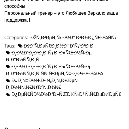
способны!
Персональный тренер – это Любящее Зеркало,ваша
поддержка !
Categories:
ÐžÑ‚Ð²ÐµÑ‚Ñ‹ Ð½Ð° Ð²Ð¾Ð¿Ñ€Ð¾ÑÑ‹
Tags:
ÐšÐ°Ñ‚ÐµÑ€Ð¸Ð½Ð° Ð‘ÑƒÐ¹Ð´Ð°
Ð¸Ð½Ð´Ð¸Ð²Ð¸Ð´ÑƒÐ°Ð»ÑŒÐ½Ñ‹Ðµ
Ð·Ð°Ð½ÑÑ‚Ð¸Ñ
Ð¸Ð½Ð´Ð¸Ð²Ð¸Ð´ÑƒÐ°Ð»ÑŒÐ½Ñ‹Ðµ
Ð·Ð°Ð½ÑÑ‚Ð¸Ñ ÑÑ‚Ñ€ÐµÑ‚Ñ‡Ð¸Ð½Ð³Ð¾Ð¼
Ð»Ð¸Ñ‡Ð½Ñ‹Ð¹ Ñ„Ð¸Ñ‚Ð½ÐµÑ-
Ð¸Ð½ÑÑ‚Ñ€ÑƒÐºÑ‚Ð¾Ñ€
Ð¿ÐµÑ€ÑÐ¾Ð½Ð°Ð»ÑŒÐ½Ñ‹Ð¹ Ñ‚Ñ€ÐµÐ½ÐµÑ€