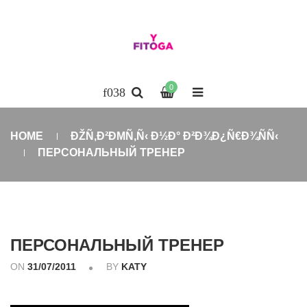
0
HOME
ÐŽÑ‚Ð²ÐΜÑ‚Ñ‹ Ð½Ð° Ð²Ð¾Ð¿Ñ€Ð¾ÑÑ‹
ПЕРСОНАЛЬНЫЙ ТРЕНЕР
ПЕРСОНАЛЬНЫЙ ТРЕНЕР
ON
31/07/2011
BY
KATY