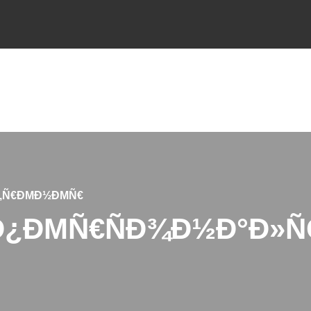
Ñ‚Ñ€ÐΜÐ½ÐΜÑ€
 Ð¿ÐΜÑ€ÑÐ¾Ð½Ð°Ð»