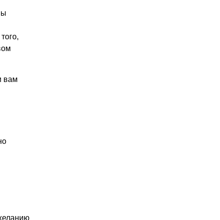
вы
того,
вом
и вам
но
 желанию