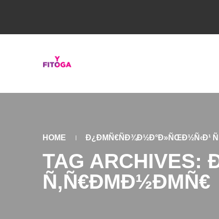
HOME
Ð¿ÐΜÑ€ÑÐ¾Ð½Ð°Ð»ÑŒÐ½Ñ‹Ð¹ 
TAG ARCHIVES:
Ñ‚Ñ€ÐΜÐ½ÐΜÑ€