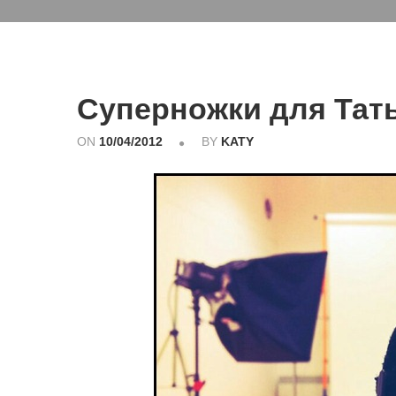
Суперножки для Тат
ON
10/04/2012
BY
KATY