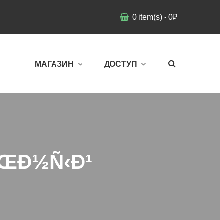
0
item(s)
-
0
₽
МАГАЗИН
ДОСТУП
ÑŒÐ½Ñ‹Ð¹