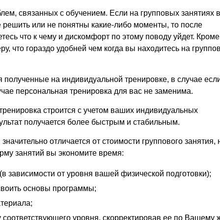
блем, связанных с обучением. Если на групповых занятиях 
ее решить или не понятны какие-либо моменты, то после
есь что к чему и дискомфорт по этому поводу уйдет. Кроме 
у, что гораздо удобней чем когда вы находитесь на группо
я полученные на индивидуальной тренировке, в случае есл
случае персональная тренировка для вас не заменима.
 тренировка строится с учетом ваших индивидуальных
зультат получается более быстрым и стабильным.
значительно отличается от стоимости группового занятия, 
му занятий вы экономите время:
в зависимости от уровня вашей физической подготовки);
освоить основы программы;
атериала;
 соответствующего уровня, скорректировав ее по Вашему