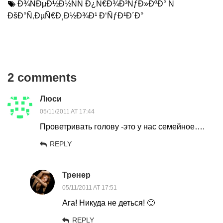
Ð¾ÑÐµÐ½Ð½ÑÑ Ð¿Ñ€Ð¾Ð³ÑƒÐ»ÐºÐ° Ñ
ÐšÐ°Ñ‚ÐµÑ€Ð¸Ð½Ð¾Ð¹ Ð‘ÑƒÐ¹Ð´Ð°
2 comments
Люси
05/11/2011 AT 17:44
Проветривать голову -это у нас семейное….
REPLY
Тренер
05/11/2011 AT 17:51
Ага! Никуда не деться! 🙂
REPLY