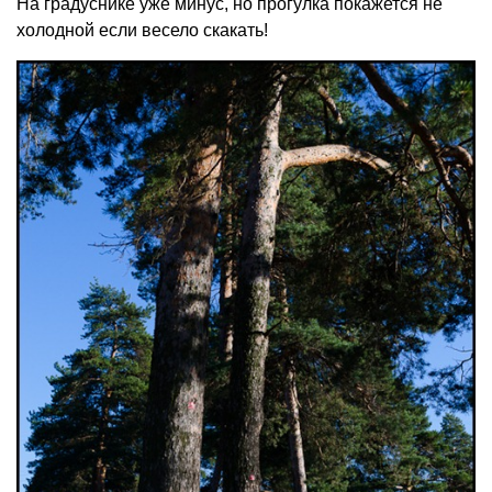
На градуснике уже минус, но прогулка покажется не
холодной если весело скакать!