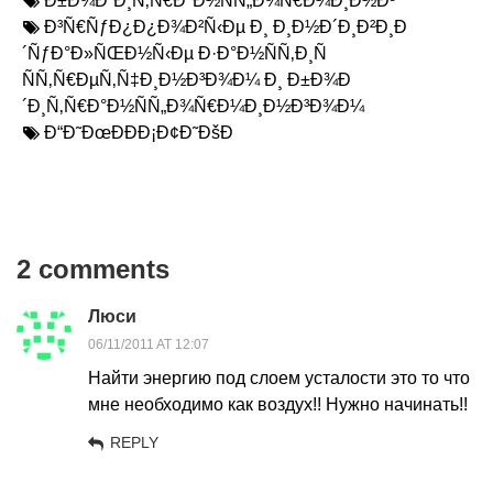
Ð±Ð¾Ð´Ð¸Ñ‚Ñ€Ð°Ð½ÑÑ„Ð¾Ñ€Ð¼Ð¸Ð½Ð³
Ð³Ñ€ÑƒÐ¿Ð¿Ð¾Ð²Ñ‹Ðµ Ð¸ Ð¸Ð½Ð´Ð¸Ð²Ð¸Ð
´ÑƒÐ°Ð»ÑŒÐ½Ñ‹Ðµ Ð·Ð°Ð½ÑÑ‚Ð¸Ñ
ÑÑ‚Ñ€ÐµÑ‚Ñ‡Ð¸Ð½Ð³Ð¾Ð¼ Ð¸ Ð±Ð¾Ð
´Ð¸Ñ‚Ñ€Ð°Ð½ÑÑ„Ð¾Ñ€Ð¼Ð¸Ð½Ð³Ð¾Ð¼
Ð“Ð˜ÐœÐÐÐ¡Ð¢Ð˜ÐšÐ
2 comments
Люси
06/11/2011 AT 12:07
Найти энергию под слоем усталости это то что
мне необходимо как воздух!! Нужно начинать!!
REPLY