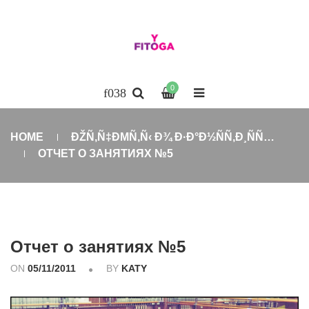
0
HOME
ÐŽÑ‚Ñ‡ÐΜÑ‚Ñ‹ Ð¾ Ð·Ð°Ð½ÑÑ‚Ð¸ÑÑ…
ОТЧЕТ О ЗАНЯТИЯХ №5
Отчет о занятиях №5
ON
05/11/2011
BY
KATY