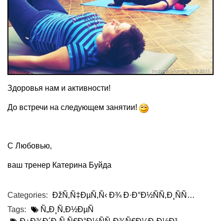
Здоровья нам и активности!
До встречи на следующем занятии!
С Любовью,
ваш тренер Катерина Буйда
Categories:
ÐžÑ‚Ñ‡ÐµÑ‚Ñ‹ Ð¾ Ð·Ð°Ð½ÑÑ‚Ð¸ÑÑ…
Tags:
Ñ„Ð¸Ñ‚Ð½ÐµÑ