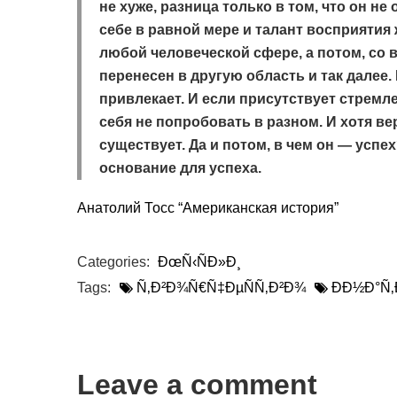
не хуже, разница только в том, что он не
себе в равной мере и талант восприятия 
любой человеческой сфере, а потом, со 
перенесен в другую область и так далее. 
привлекает. И если присутствует стремле
себя не попробовать в разном. И хотя ве
существует. Да и потом, в чем он — успе
основание для успеха.
Анатолий Тосс “Американская история”
Categories:
ÐœÑ‹ÑÐ»Ð¸
Tags:
Ñ‚Ð²Ð¾Ñ€Ñ‡ÐµÑÑ‚Ð²Ð¾
ÐÐ½Ð°Ñ‚
Leave a comment