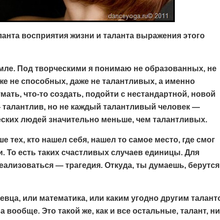
аланта восприятия жизни и таланта выражения этого
мле. Под творческими я понимаю не образованных, не
е не способных, даже не талантливых, а именно
умать, что-то создать, подойти с нестандартной, новой
талантлив, но не каждый талантливый человек —
еских людей значительно меньше, чем талантливых.
е тех, кто нашел себя, нашел то самое место, где смог
 То есть таких счастливых случаев единицы. Для
реализоваться — трагедия. Откуда, ты думаешь, берутся
евца, или математика, или каким угодно другим талант
 вообще. Это такой же, как и все остальные, талант, н