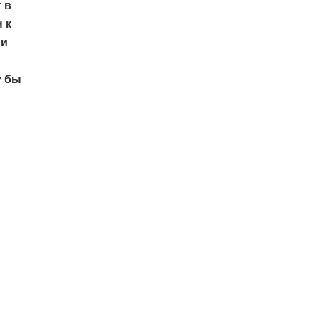
 в
 к
ии
у бы