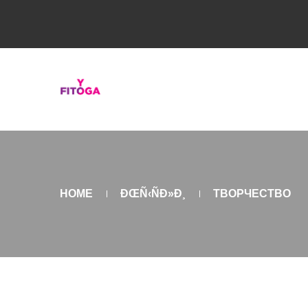
HOME
ÐŒÑ‹ÑÐ»Ð¸
ТВОРЧЕСТВО