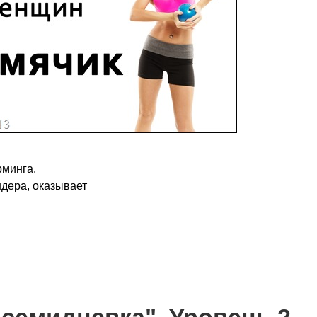
рминга.
ндера, оказывает