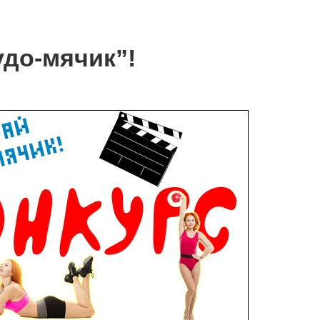
до-мячик”!