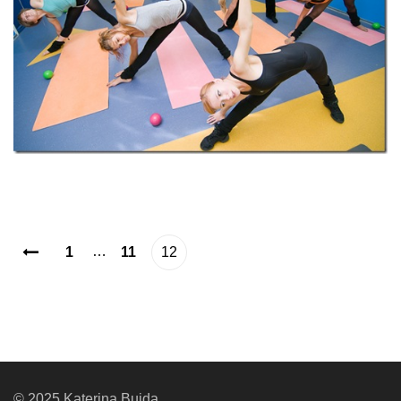
…
1
11
12
<
© 2025 Katerina Buida