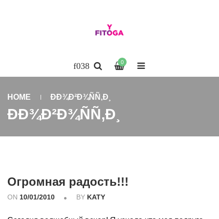
0
HOME
ÐÐ¾Ð²Ð¾ÑÑ‚Ð¸
ÐÐ¾Ð²Ð¾ÑÑ‚Ð¸
Огромная радость!!!
ON
10/01/2010
BY
KATY