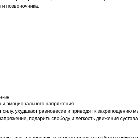
 и позвоночника.
ление
о и эмоционального напряжения.
 силу, ухудшают равновесие и приводят к закрепощению м
апряжение, подарить свободу и легкость движения сустава
ходят для тренировок за компьютером, на работе в офисе и 