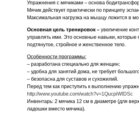
Упражнения с мячиками – основа бодитрансфо
Мячик действует практически по принципу эспа
Максимальная нагрузка на мышцу ложится в мо
Основная цель тренировок –
увеличение конт
управлять ими. Это основные навыки, которые
подтянутое, стройное и женственное тело.
Особенности программы:
– разработана специально для женщин;
– удобна для занятий дома, не требует большог
– безопасна для суставов и сухожилий.
Перед тем как приступить к выполнению упраж
http://www.youtube.com/watch?v=1QucpiWlDSc
Инвентарь: 2 мячика 12 см в диаметре (для ве
ладошки вместо мячика).