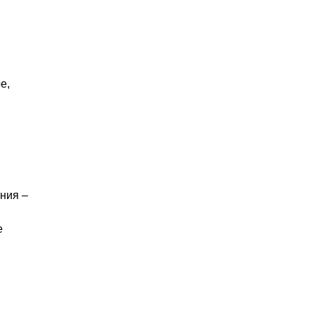
е,
ния –
е