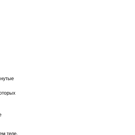
янутые
которых
е
м теле,