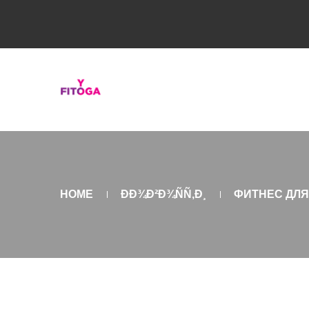
HOME
ÐÐ¾Ð²Ð¾ÑÑ‚Ð¸
ФИТНЕС ДЛЯ