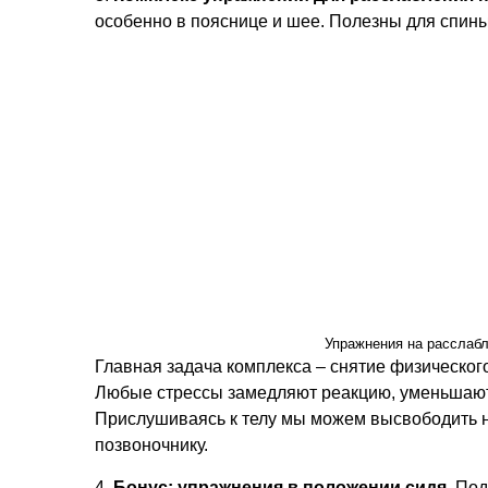
особенно в пояснице и шее. Полезны для спины
Упражнения на расслаб
Главная задача комплекса – снятие физическог
Любые стрессы замедляют реакцию, уменьшают
Прислушиваясь к телу мы можем высвободить н
позвоночнику.
4.
Бонус: упражнения в положении сидя.
Под