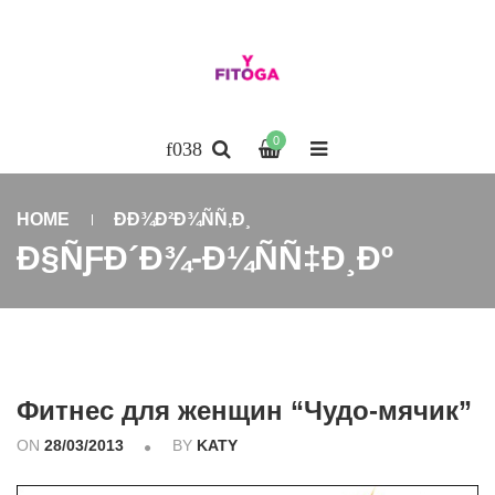
0
HOME
ÐÐ¾Ð²Ð¾ÑÑ‚Ð¸
Ð§ÑƑÐ´Ð¾-Ð¼ÑÑ‡Ð¸Ðº
Фитнес для женщин “Чудо-мячик”
ON
28/03/2013
BY
KATY