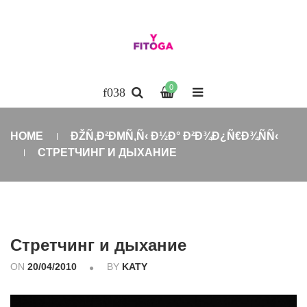
0
HOME
ÐŽÑ‚Ð²ÐΜÑ‚Ñ‹ Ð½Ð° Ð²Ð¾Ð¿Ñ€Ð¾ÑÑ‹
СТРЕТЧИНГ И ДЫХАНИЕ
Стретчинг и дыхание
ON
20/04/2010
BY
KATY