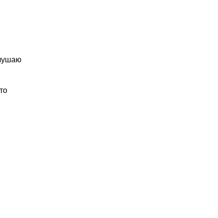
слушаю
то