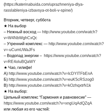
(
https://katerinabuida.com/uprazhneniya-dlya-
rasslableniya-izbavsya-ot-boli-v-spine/)
Вторник, четверг, суббота
★ На выбор
– Нежный восход —
http://www.youtube.com/watch?
v=W4NbWghCxQc
– Утренний комплекс —
http://www.youtube.com/watch?
v=-uCumUWaJFs
– Водопад энергии –
https://www.youtube.com/watch?
v=RE4oluBQaWY
★ Чао, гилифе!
А)
http://www.youtube.com/watch?v=IcDYITFbEnA
Б)
http://www.youtube.com/watch?v=euK5cRSzog0
В)
http://www.youtube.com/watch?v=kOzhqxtrN1k
★ На выбор:
Цельный комплекс “Гармония и равновесие” —
https://www.youtube.com/watch?v=xngUqAdQZqA
или любая из его частей: