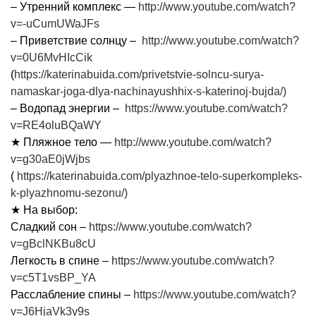
– Утренний комплекс —
http://www.youtube.com/watch?
v=-uCumUWaJFs
– Приветствие солнцу –
http://www.youtube.com/watch?
v=0U6MvHIcCik
(
https://katerinabuida.com/privetstvie-solncu-surya-
namaskar-joga-dlya-nachinayushhix-s-katerinoj-bujda/)
– Водопад энергии –
https://www.youtube.com/watch?
v=RE4oluBQaWY
★ Пляжное тело —
http://www.youtube.com/watch?
v=g30aE0jWjbs
(
https://katerinabuida.com/plyazhnoe-telo-superkompleks-
k-plyazhnomu-sezonu/)
★ На выбор:
Сладкий сон –
https://www.youtube.com/watch?
v=gBclNKBu8cU
Легкость в спине –
https://www.youtube.com/watch?
v=c5T1vsBP_YA
Расслабление спины –
https://www.youtube.com/watch?
v=J6HjaVk3y9s