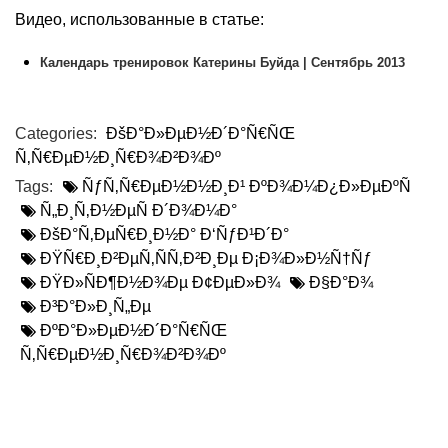
Видео, использованные в статье:
Календарь тренировок Катерины Буйда | Сентябрь 2013
Categories:
ÐšÐ°Ð»ÐµÐ½Ð´Ð°Ñ€ÑŒ
Ñ‚Ñ€ÐµÐ½Ð¸Ñ€Ð¾Ð²Ð¾Ðº
Tags:
ÑƒÑ‚Ñ€ÐµÐ½Ð½Ð¸Ð¹ ÐºÐ¾Ð¼Ð¿Ð»ÐµÐºÑ
Ñ„Ð¸Ñ‚Ð½ÐµÑ Ð´Ð¾Ð¼Ð°
ÐšÐ°Ñ‚ÐµÑ€Ð¸Ð½Ð° Ð‘ÑƒÐ¹Ð´Ð°
ÐŸÑ€Ð¸Ð²ÐµÑ‚ÑÑ‚Ð²Ð¸Ðµ Ð¡Ð¾Ð»Ð½Ñ†Ñƒ
ÐŸÐ»ÑÐ¶Ð½Ð¾Ðµ Ð¢ÐµÐ»Ð¾
Ð§Ð°Ð¾
Ð³Ð°Ð»Ð¸Ñ„Ðµ
ÐºÐ°Ð»ÐµÐ½Ð´Ð°Ñ€ÑŒ
Ñ‚Ñ€ÐµÐ½Ð¸Ñ€Ð¾Ð²Ð¾Ðº