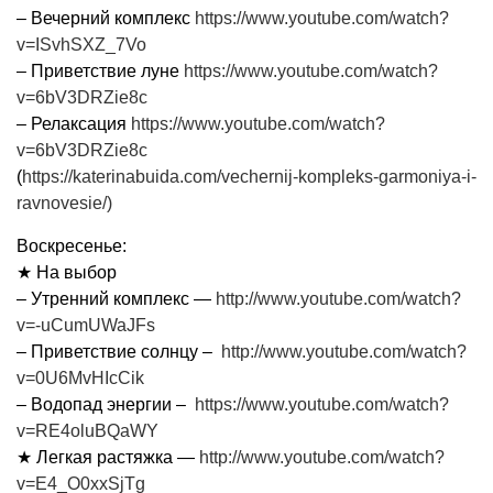
– Вечерний комплекс
https://www.youtube.com/watch?
v=ISvhSXZ_7Vo
– Приветствие луне
https://www.youtube.com/watch?
v=6bV3DRZie8c
– Релаксация
https://www.youtube.com/watch?
v=6bV3DRZie8c
(
https://katerinabuida.com/vechernij-kompleks-garmoniya-i-
ravnovesie/)
Воскресенье:
★ На выбор
– Утренний комплекс —
http://www.youtube.com/watch?
v=-uCumUWaJFs
– Приветствие солнцу –
http://www.youtube.com/watch?
v=0U6MvHIcCik
– Водопад энергии –
https://www.youtube.com/watch?
v=RE4oluBQaWY
★ Легкая растяжка —
http://www.youtube.com/watch?
v=E4_O0xxSjTg