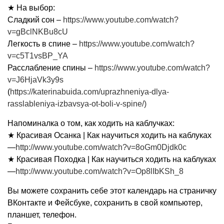
★ На выбор:
Сладкий сон –
https://www.youtube.com/watch?
v=gBclNKBu8cU
Легкость в спине –
https://www.youtube.com/watch?
v=c5T1vsBP_YA
Расслабление спины –
https://www.youtube.com/watch?
v=J6HjaVk3y9s
(
https://katerinabuida.com/uprazhneniya-dlya-
rasslableniya-izbavsya-ot-boli-v-spine/)
Напоминалка о том, как ходить на каблучках:
★ Красивая Осанка | Как научиться ходить на каблуках
—
http://www.youtube.com/watch?v=8oGm0Djdk0c
★ Красивая Походка | Как научиться ходить на каблуках
—
http://www.youtube.com/watch?v=Op8lIbKSh_8
Вы можете сохранить себе этот календарь на страничку
ВКонтакте и Фейсбуке, сохранить в свой компьютер,
планшет, телефон.