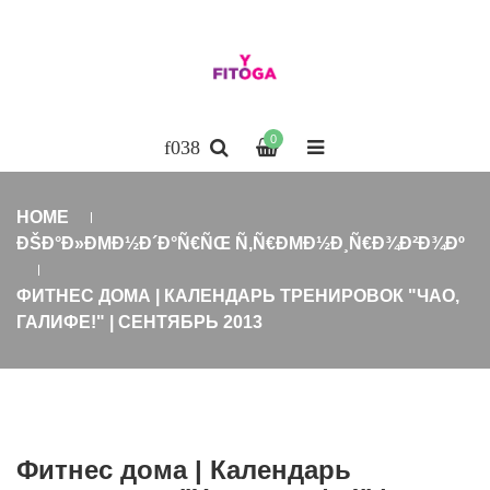
0
HOME
ÐŠÐ°Ð»ÐΜÐ½Ð´Ð°Ñ€ÑŒ Ñ‚Ñ€ÐΜÐ½Ð¸Ñ€Ð¾Ð²Ð¾Ðº
ФИТНЕС ДОМА | КАЛЕНДАРЬ ТРЕНИРОВОК "ЧАО,
ГАЛИФЕ!" | СЕНТЯБРЬ 2013
Фитнес дома | Календарь