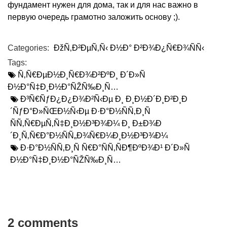
фундамент нужен для дома, так и для нас важно в
первую очередь грамотно заложить основу ;).
Categories:
ÐžÑ‚Ð²ÐµÑ‚Ñ‹ Ð½Ð° Ð²Ð¾Ð¿Ñ€Ð¾ÑÑ‹
Tags:
Ñ‚Ñ€ÐµÐ½Ð¸Ñ€Ð¾Ð²ÐºÐ¸ Ð´Ð»Ñ
Ð½Ð°Ñ‡Ð¸Ð½Ð°ÑŽÑ‰Ð¸Ñ…
Ð³Ñ€ÑƒÐ¿Ð¿Ð¾Ð²Ñ‹Ðµ Ð¸ Ð¸Ð½Ð´Ð¸Ð²Ð¸Ð
´ÑƒÐ°Ð»ÑŒÐ½Ñ‹Ðµ Ð·Ð°Ð½ÑÑ‚Ð¸Ñ
ÑÑ‚Ñ€ÐµÑ‚Ñ‡Ð¸Ð½Ð³Ð¾Ð¼ Ð¸ Ð±Ð¾Ð
´Ð¸Ñ‚Ñ€Ð°Ð½ÑÑ„Ð¾Ñ€Ð¼Ð¸Ð½Ð³Ð¾Ð¼
Ð·Ð°Ð½ÑÑ‚Ð¸Ñ Ñ€Ð°ÑÑ‚ÑÐ¶ÐºÐ¾Ð¹ Ð´Ð»Ñ
Ð½Ð°Ñ‡Ð¸Ð½Ð°ÑŽÑ‰Ð¸Ñ…
2 comments