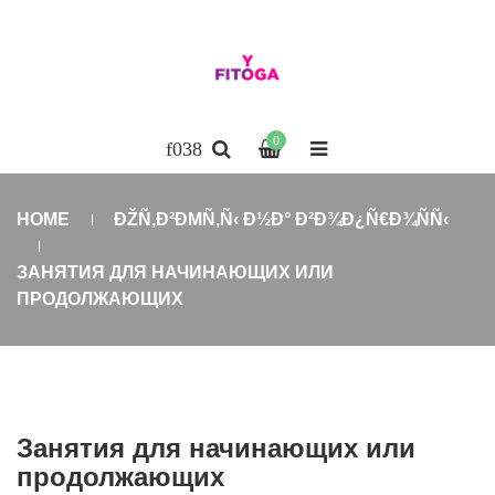
0
HOME
ÐŽÑ‚Ð²ÐΜÑ‚Ñ‹ Ð½Ð° Ð²Ð¾Ð¿Ñ€Ð¾ÑÑ‹
ЗАНЯТИЯ ДЛЯ НАЧИНАЮЩИХ ИЛИ
ПРОДОЛЖАЮЩИХ
Занятия для начинающих или
продолжающих