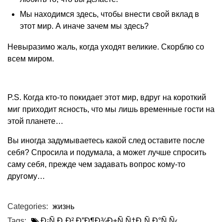
Мы находимся здесь, чтобы внести свой вклад в
этот мир. А иначе зачем мы здесь?
Невыразимо жаль, когда уходят великие. Скорблю со
всем миром.
P.S. Когда кто-то покидает этот мир, вдруг на короткий
миг приходит ясность, что мы лишь временные гости на
этой планете…
Вы иногда задумываетесь какой след оставите после
себя? Спросила и подумала, а может лучше спросить
саму себя, прежде чем задавать вопрос кому-то
другому…
Categories:
жизнь
Tags:
Ð¡Ñ‚Ð¸Ð² Ð”Ð¶Ð¾Ð±Ñ Ñ†Ð¸Ñ‚Ð°Ñ‚Ñ‹