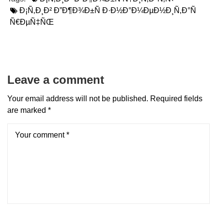
Ð¡Ñ‚Ð¸Ð² Ð”Ð¶Ð¾Ð±Ñ Ð·Ð½Ð°Ð¼ÐµÐ½Ð¸Ñ‚Ð°Ñ
Ñ€ÐµÑ‡ÑŒ
Leave a comment
Your email address will not be published.
Required fields
are marked
*