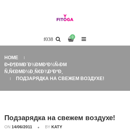
0
HOME
Ð•Ð¶ÐΜÐ´Ð½ÐΜÐ²Ð½Ñ‹ÐΜ
Ñ‚Ñ€ÐΜÐ½Ð¸Ñ€Ð¾Ð²ÐºÐ¸
ПОДЗАРЯДКА НА СВЕЖЕМ ВОЗДУХЕ!
Подзарядка на свежем воздухе!
ON
14/06/2011
BY
KATY