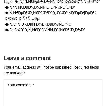
Tags:
ÑƒÑ‚Ñ€ÐµÐ½Ð½ÑÑ Ð³Ð¸Ð¼Ð½Ð°ÑÑ‚Ð¸ÐºÐ°
ÑƒÑ‚Ñ€ÐµÐ½Ð½ÑÑ Ð·Ð°Ñ€ÑÐ´ÐºÐ°
Ñ‚Ñ€ÐµÐ½Ð¸Ñ€Ð¾Ð²ÐºÐ¸ Ð½Ð° ÑÐ²ÐµÐ¶ÐµÐ¼
Ð²Ð¾Ð·Ð´ÑƒÑ…Ðµ
Ñ„Ð¸Ñ‚Ð½ÐµÑ Ð¾Ð¿ÐµÐ½ ÑÐ¹Ñ€
Ð±Ð¾Ð´Ð¸Ñ‚Ñ€Ð°Ð½ÑÑ„Ð¾Ñ€Ð¼Ð¸Ð½Ð³
Leave a comment
Your email address will not be published.
Required fields
are marked
*