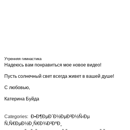
Утренняя гимнастика
Надеюсь вам понравиться мое новое видео!
Пусть солнечный свет всегда живет в вашей душе!
С любовью,
Катерина Буйда
Categories:
Ð•Ð¶ÐµÐ´Ð½ÐµÐ²Ð½Ñ‹Ðµ
Ñ‚Ñ€ÐµÐ½Ð¸Ñ€Ð¾Ð²ÐºÐ¸