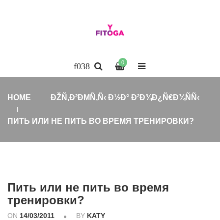
0
HOME
ÐŽÑ‚Ð²ÐΜÑ‚Ñ‹ Ð½Ð° Ð²Ð¾Ð¿Ñ€Ð¾ÑÑ‹
ПИТЬ ИЛИ НЕ ПИТЬ ВО ВРЕМЯ ТРЕНИРОВКИ?
Пить или не пить во время
тренировки?
ON
14/03/2011
BY
KATY