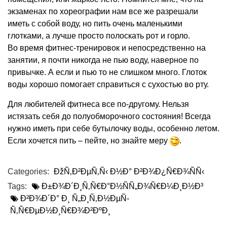
экзаменах по хореографии нам все же разрешали
иметь с собой воду, но пить очень маленькими
глотками, а лучше просто полоскать рот и горло.
Во время фитнес-тренировок и непосредственно на
занятии, я почти никогда не пью воду, наверное по
привычке. А если и пью то не слишком много. Глоток
воды хорошо помогает справиться с сухостью во рту.
Для любителей фитнеса все по-другому. Нельзя
истязать себя до полуобморочного состояния! Всегда
нужно иметь при себе бутылочку воды, особенно летом.
Если хочется пить – пейте, но знайте меру
.
Categories:
ÐžÑ‚Ð²ÐµÑ‚Ñ‹ Ð½Ð° Ð²Ð¾Ð¿Ñ€Ð¾ÑÑ‹
Tags:
Ð±Ð¾Ð´Ð¸Ñ‚Ñ€Ð°Ð½ÑÑ„Ð¾Ñ€Ð¼Ð¸Ð½Ð³
Ð²Ð¾Ð´Ð° Ð¸ Ñ„Ð¸Ñ‚Ð½ÐµÑ-
Ñ‚Ñ€ÐµÐ½Ð¸Ñ€Ð¾Ð²ÐºÐ¸