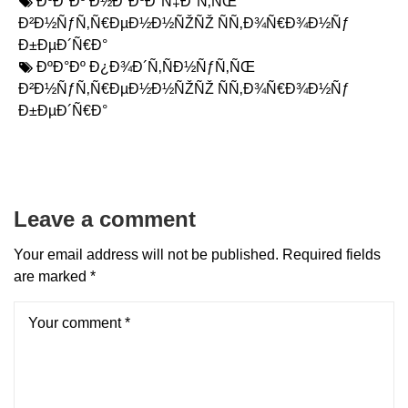
ÐºÐ°Ðº Ð½Ð°ÐºÐ°Ñ‡Ð°Ñ‚ÑŒ
Ð²Ð½ÑƒÑ‚Ñ€ÐµÐ½Ð½ÑŽÑŽ ÑÑ‚Ð¾Ñ€Ð¾Ð½Ñƒ
Ð±ÐµÐ´Ñ€Ð°
ÐºÐ°Ðº Ð¿Ð¾Ð´Ñ‚ÑÐ½ÑƒÑ‚ÑŒ
Ð²Ð½ÑƒÑ‚Ñ€ÐµÐ½Ð½ÑŽÑŽ ÑÑ‚Ð¾Ñ€Ð¾Ð½Ñƒ
Ð±ÐµÐ´Ñ€Ð°
Leave a comment
Your email address will not be published.
Required fields
are marked
*