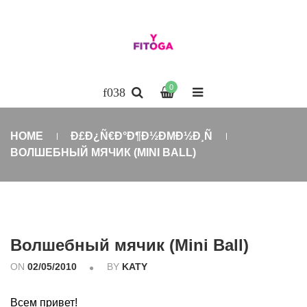
0
HOME
Ð£Ð¿Ñ€Ð°Ð¶Ð½ÐΜÐ½Ð¸Ñ
ВОЛШЕБНЫЙ МЯЧИК (MINI BALL)
Волшебный мячик (Mini Ball)
ON
02/05/2010
BY
KATY
Всем привет!