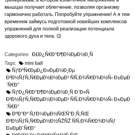
мышцах получает облегчение, позволяя организму
гармонично работать. Попробуйте упражнение! А я тем
временем займусь подготовкой новейших комплексов
упражнений для полной реализации потенциала
здорового духа и тела. 😉
Categories:
Ð£Ð¿Ñ€Ð°Ð¶Ð½ÐµÐ½Ð¸Ñ
Tags:
mini ball
ÑƒÐºÑ€ÐµÐ¿Ð»ÐµÐ½Ð¸Ðµ
Ð²Ð½ÑƒÑ‚Ñ€ÐµÐ½Ð½ÐµÐ¹ ÑÑ‚Ð¾Ñ€Ð¾Ð½Ñ‹ Ð±ÐµÐ
´Ñ€Ð°
ÑƒÐ¿Ñ€Ð°Ð¶Ð½ÐµÐ½Ð¸Ñ Ð´Ð»Ñ
Ð²Ð½ÑƒÑ‚Ñ€ÐµÐ½Ð½ÐµÐ¹ ÑÑ‚Ð¾Ñ€Ð¾Ð½Ñ‹ Ð±ÐµÐ
´Ñ€Ð°
ÐºÐ°Ðº ÑƒÐ¼ÐµÐ½ÑŒÑˆÐ¸Ñ‚ÑŒ
Ð²Ð½ÑƒÑ‚Ñ€ÐµÐ½Ð½ÑŽÑŽ ÑÑ‚Ð¾Ñ€Ð¾Ð½Ñƒ
Ð±ÐµÐ´Ñ€Ð°